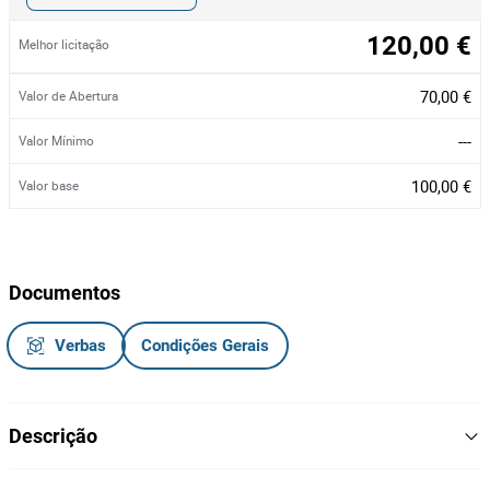
120,00 €
Melhor licitação
70,00 €
Valor de Abertura
---
Valor Mínimo
100,00 €
Valor base
Documentos
Verbas
Condições Gerais
Descrição
Scooter/Trotinete Elétrica, da marca Janatech, modelo H8,