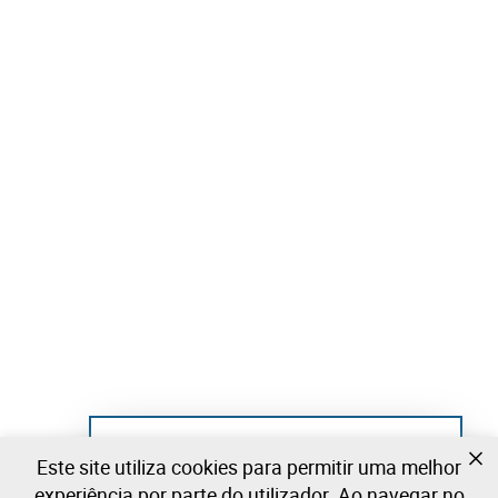
Ainda não se registou?
Este site utiliza cookies para permitir uma melhor
Crie uma conta e comece já a licitar
experiência por parte do utilizador. Ao navegar no