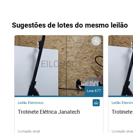
Sugestões de lotes do mesmo leilão
Lote 677
Leilão Eletrónico
Leilão Eletrón
Trotinete Elétrica Janatech
Trotinete
Licitação atual
Licitação atua