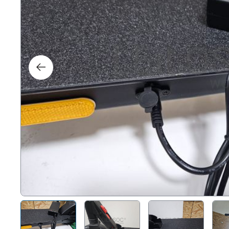
Direit
Tecno
Mobil
Náuti
Outro