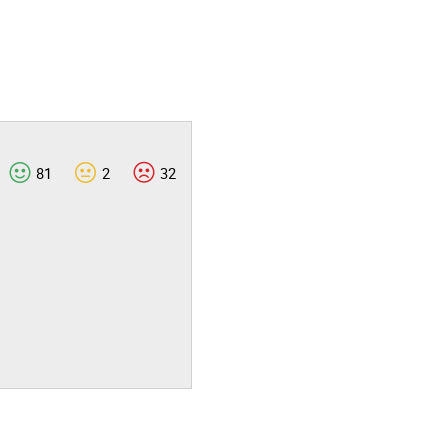
81
2
32