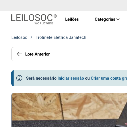
Leilões
Categorias
Leilosoc
/
Trotinete Elétrica Janatech
Imóve
Lote Anterior
Veícu
Equip
Será necessário
Iniciar sessão
ou
Criar uma conta gr
Maqui
Arte 