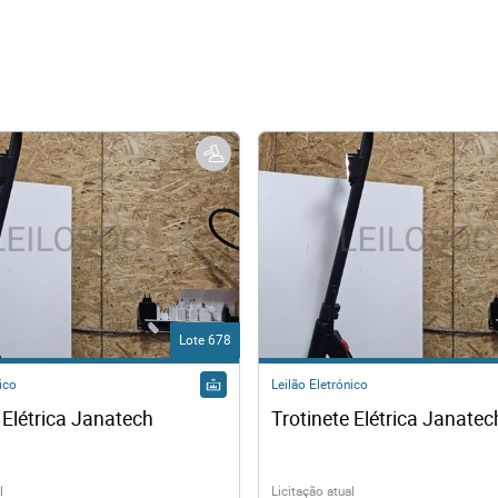
Lote 678
ico
Leilão Eletrónico
 Elétrica Janatech
Trotinete Elétrica Janatec
l
Licitação atual