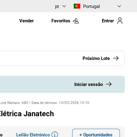
pt
Portugal
Vender
Favoritos
Entrar
Próximo Lote
Iniciar sessão
Lote Número
:
680
/
Data de término
:
13/05/2026 15:10
Elétrica Janatech
Leilão Eletrónico
+ Oportunidades
do