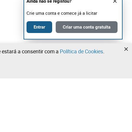
Ainda não se registou?
Crie uma conta e comece já a licitar
Entrar
Criar uma conta gratuita
te estará a consentir com a
Política de Cookies
.
•
•
•
Contacte a nossa equipa!
Leilosoc Worldwide®