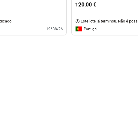
120,00 €
udicado
Este lote já terminou. Não é possív
Portugal
19638/26