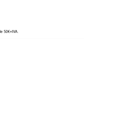
de 50€+IVA.