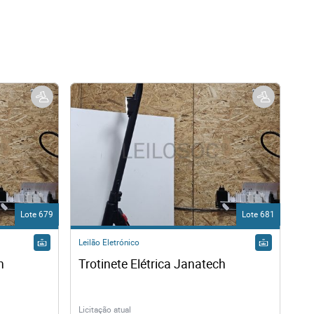
Lote 679
Lote 681
Leilão Eletrónico
h
Trotinete Elétrica Janatech
Licitação atual