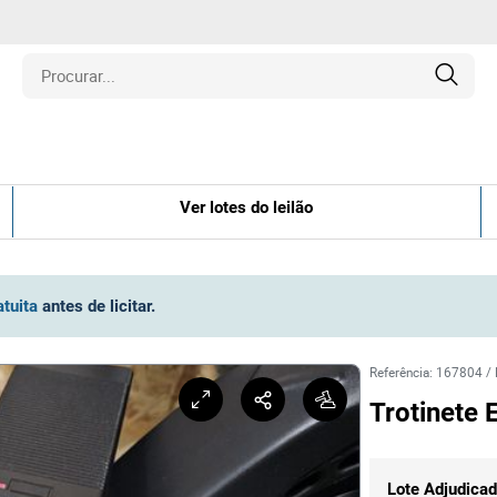
is
Ver lotes do leilão
los
amentos
atuita
antes de licitar
.
naria
Referência
:
167804
/
Trotinete 
e Colecionáveis
Lote Adjudica