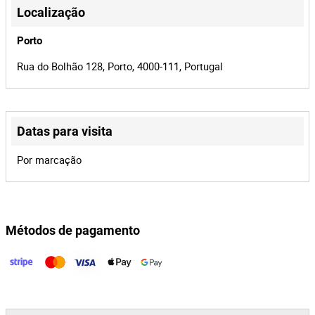
Sim
Origem
Localização
Nacional
Porto
Manual
Caixa
Rua do Bolhão 128, Porto, 4000-111, Portugal
5
Nº de Portas
Branco
Cor
Modus 1.5 dCi
Modelo
Datas para visita
80-CE-53
Matrícula
Por marcação
68
Potência CV
Gasóleo
Combustível
Renault
Marca
Métodos de pagamento
5
Nº de Lugares
384066
Quilometrage
m