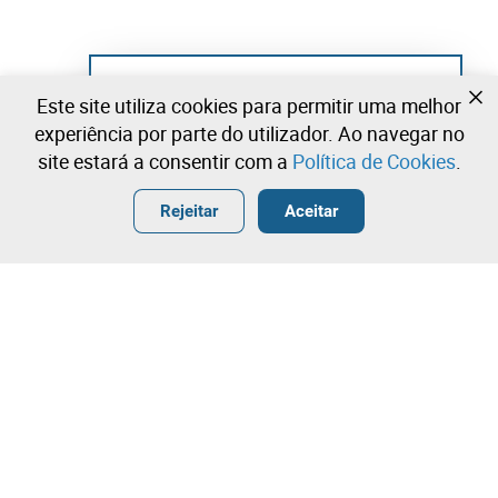
Ainda não se registou?
Este site utiliza cookies para permitir uma melhor
Crie uma conta e comece já a licitar
experiência por parte do utilizador. Ao navegar no
site estará a consentir com a
Política de Cookies
.
Entrar
Criar uma conta gratuita
•
•
•
Rejeitar
Aceitar
Explorar Mais
Licitação rápida
Contacte a nossa equipa!
1.400,00 €
1.500,00 €
Leilosoc Worldwide®
1.600,00 €
A Empresa