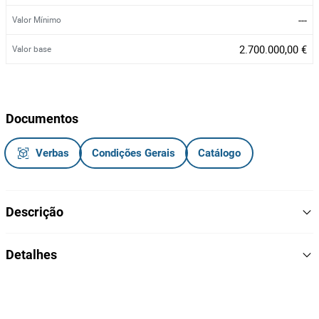
---
Valor Mínimo
2.700.000,00 €
Valor base
Documentos
Verbas
Condições Gerais
Catálogo
Descrição
Herdade da Agualva de Cima, em Águas de Moura, um i
móvel
Detalhes
com potencial para diferentes utilizações, nomeadamente
habitação, turismo rural ou investimento.
1
Lote Número
Características do Imóvel