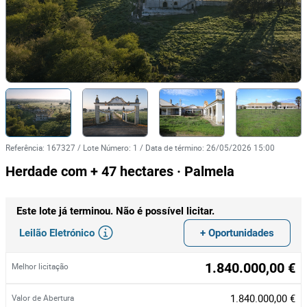
Referência
:
167327
/
Lote Número
:
1
/
Data de término
:
26/05/2026 15:00
Herdade com + 47 hectares · Palmela
Este lote já terminou. Não é possível licitar.
Leilão Eletrónico
+ Oportunidades
1.840.000,00 €
Melhor licitação
1.840.000,00 €
Valor de Abertura