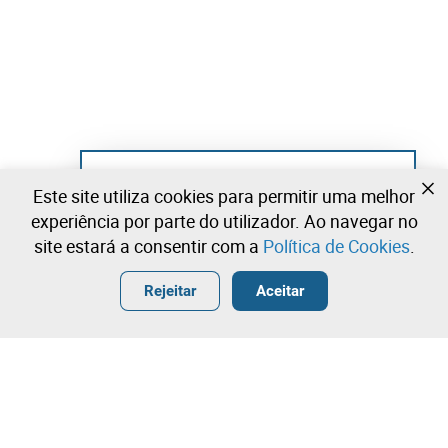
Ainda não se registou?
Este site utiliza cookies para permitir uma melhor
Crie uma conta e comece já a licitar
experiência por parte do utilizador. Ao navegar no
site estará a consentir com a
Política de Cookies
.
Entrar
Criar uma conta gratuita
•
•
•
Rejeitar
Aceitar
Explorar Mais
Licitação rápida
Contacte a nossa equipa!
1.850.000,00 €
1.860.000,00 €