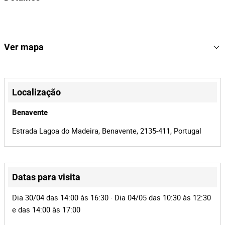
77
Lote Número
166687
Referência
Ver mapa
BMP-678 | MOTA-ENGIL
Processo
+
40721
Id do leilão
−
Localização
166687
Id do lote
Benavente
Estrada Lagoa do Madeira, Benavente, 2135-411, Portugal
Datas para visita
Leaflet
|
©
OpenStreetMap
contributors
Dia 30/04 das 14:00 às 16:30 · Dia 04/05 das 10:30 às 12:30
e das 14:00 às 17:00