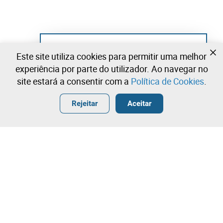
Ainda não se registou?
Este site utiliza cookies para permitir uma melhor
Crie uma conta e comece já a licitar
experiência por parte do utilizador. Ao navegar no
site estará a consentir com a
Política de Cookies
.
Entrar
Criar uma conta gratuita
•
•
•
Rejeitar
Aceitar
Explorar Mais
Licitação rápida
Contacte a nossa equipa!
1.000,00 €
1.100,00 €
Leilosoc Worldwide®
1.200,00 €