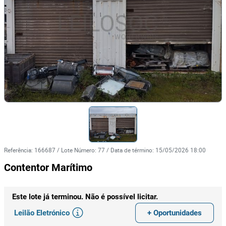
Referência
:
166687
/
Lote Número
:
77
/
Data de término
:
15/05/2026 18:00
Contentor Marítimo
Este lote já terminou. Não é possível licitar.
Leilão Eletrónico
+ Oportunidades