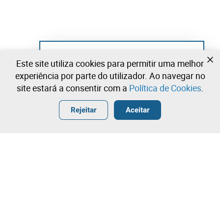
Ainda não se registou?
Este site utiliza cookies para permitir uma melhor
Crie uma conta e comece já a licitar
experiência por parte do utilizador. Ao navegar no
site estará a consentir com a
Política de Cookies
.
Entrar
Criar uma conta gratuita
•
•
•
Rejeitar
Aceitar
Explorar Mais
Licitação rápida
Contacte a nossa equipa!
9.000,00 €
9.500,00 €
Leilosoc Worldwide®
10.000,00 €