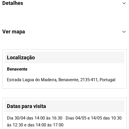
Detalhes
matrícula 64-70-SH do ano 1992, com cerca de 364769. ÁREA:
DEQ.
1992
Ano
DAF
Marca
Ver mapa
AV 23 HT
Modelo
64-70-SH
Matrícula
+
−
Localização
3
Lote Número
Benavente
166613
Referência
Estrada Lagoa do Madeira, Benavente, 2135-411, Portugal
BMP-678 | MOTA-ENGIL
Processo
40672
Id do leilão
166613
Id do lote
Datas para visita
Leaflet
|
©
OpenStreetMap
contributors
Dia 30/04 das 14:00 às 16:30 · Dias 04/05 e 14/05 das 10:30
às 12:30 e das 14:00 às 17:00