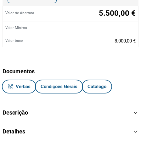
5.500,00 €
Valor de Abertura
---
Valor Mínimo
8.000,00 €
Valor base
Documentos
Verbas
Condições Gerais
Catálogo
Descrição
Autobetoneira de 9 M3 da marca VOLVO, modelo FL 10, matrícula
Detalhes
76-JB-28 do ano 1996. ÁREA: Pré-Fabricados.
Observações: Avaria Motor