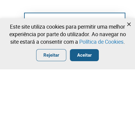
Ainda não se registou?
Este site utiliza cookies para permitir uma melhor
Crie uma conta e comece já a licitar
experiência por parte do utilizador. Ao navegar no
site estará a consentir com a
Política de Cookies
.
Entrar
Criar uma conta gratuita
•
•
•
Rejeitar
Aceitar
Explorar Mais
Licitação rápida
Contacte a nossa equipa!
5.500,00 €
6.000,00 €
Leilosoc Worldwide®
6.500,00 €
A Empresa
Licitação directa