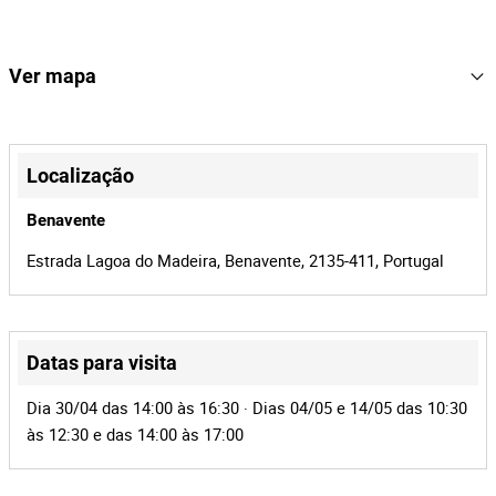
1996
Ano
Volvo
Marca
Ver mapa
FL 10
Modelo
76-JB-28
Matrícula
+
−
Localização
2
Lote Número
Benavente
166612
Referência
Estrada Lagoa do Madeira, Benavente, 2135-411, Portugal
BMP-678 | MOTA-ENGIL
Processo
40672
Id do leilão
166612
Id do lote
Datas para visita
Leaflet
|
©
OpenStreetMap
contributors
Dia 30/04 das 14:00 às 16:30 · Dias 04/05 e 14/05 das 10:30
às 12:30 e das 14:00 às 17:00