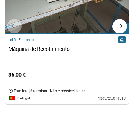
Lote 7
Leilão Eletrónico
Lote 11
Máquina de Recobrimento
Leilão Eletrónico
Máquina de Costura de Clorete 
36,00 €
135,00 €
Este lote já terminou. Não é possível licitar.
Este lote já terminou. Não é possível licitar.
Portugal
1203/25.0T8STS
Portugal
1203/25.0T8STS