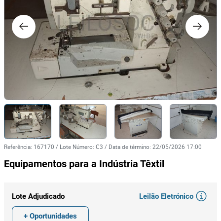
Referência
:
167170
/
Lote Número
:
C3
/
Data de término
:
22/05/2026 17:00
Equipamentos para a Indústria Têxtil
Leilão Eletrónico
Lote Adjudicado
+ Oportunidades