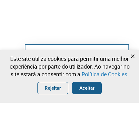
Ainda não se registou?
Este site utiliza cookies para permitir uma melhor
Crie uma conta e comece já a licitar
experiência por parte do utilizador. Ao navegar no
site estará a consentir com a
Política de Cookies
.
Entrar
Criar uma conta gratuita
•
•
•
Rejeitar
Aceitar
Explorar Mais
Lote 16
Leilão Eletrónico
Máquina de Pregar Botões
Licitação rápida
Contacte a nossa equipa!
700,00 €
800,00 €
36,00 €