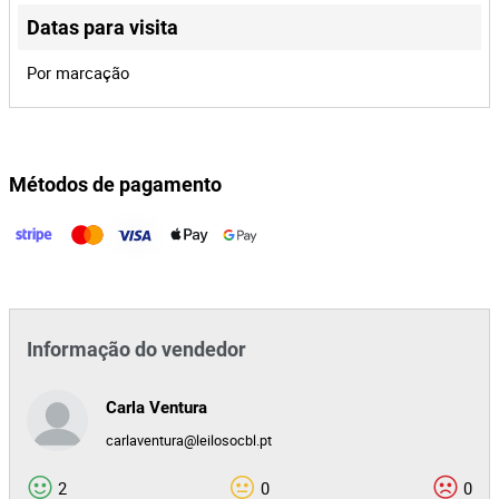
Datas para visita
Lote 7
Leaflet
|
©
OpenStreetMap
contributors
Por marcação
Leilão Eletrónico
Máquina de Recobrimento
36,00 €
Métodos de pagamento
Este lote já terminou. Não é possível licitar.
Portugal
1203/25.0T8STS
Informação do vendedor
Carla Ventura
carlaventura@leilosocbl.pt
2
0
0