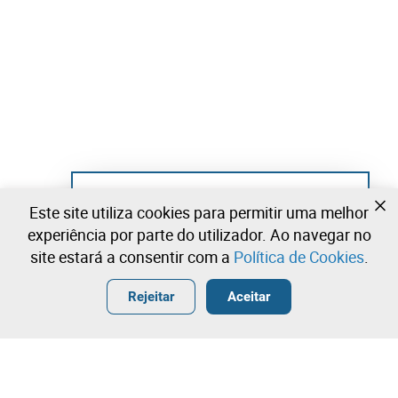
Ainda não se registou?
Este site utiliza cookies para permitir uma melhor
Crie uma conta e comece já a licitar
experiência por parte do utilizador. Ao navegar no
site estará a consentir com a
Política de Cookies
.
Entrar
Criar uma conta gratuita
•
•
•
Rejeitar
Aceitar
Aquecimento e Ventilação - 2 lotes disponíveis