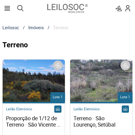
Leilosoc
/
Imóveis
/
Terreno
Terreno
Lote 1
Lote 1
Leilão Eletrónico
Leilão Eletrónico
Proporção de 1/12 de 
Terreno · São 
Terreno · São Vicente 
Lourenço, Setúbal
da Beira, Castelo 