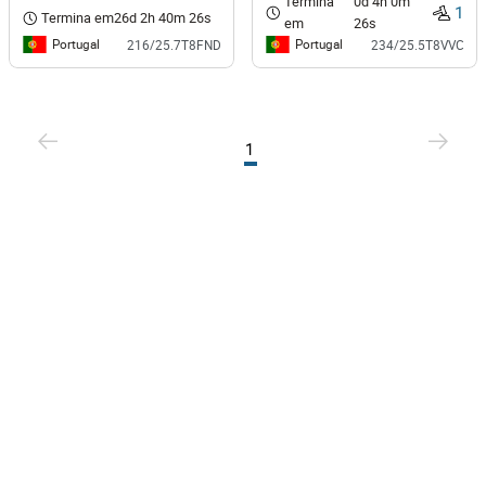
Termina
0d 4h 0m
1
Termina em
26d 2h 40m 26s
em
26s
Portugal
Portugal
216/25.7T8FND
234/25.5T8VVC
1