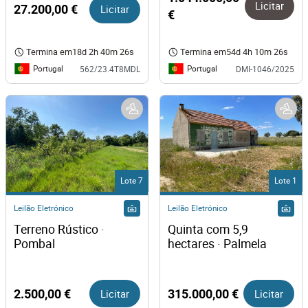
Licitar
27.200,00 €
Licitar
€
Termina em
18d 2h 40m 26s
Termina em
54d 4h 10m 26s
Portugal
Portugal
562/23.4T8MDL
DMI-1046/2025
Lote 7
Lote 1
Leilão Eletrónico
Leilão Eletrónico
Terreno Rústico · 
Quinta com 5,9 
Pombal
hectares · Palmela
2.500,00 €
Licitar
315.000,00 €
Licitar