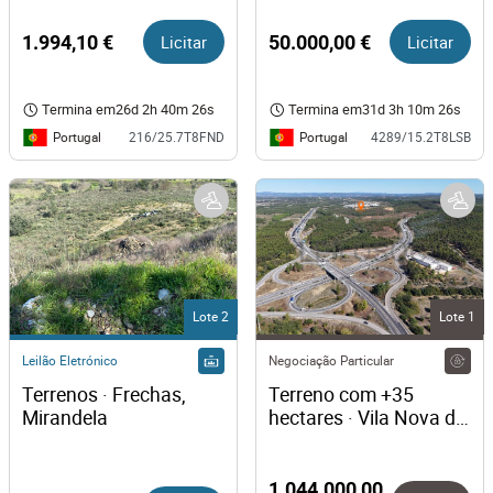
Branco
1.994,10 €
Licitar
50.000,00 €
Licitar
Termina em
26d 2h 40m 26s
Termina em
31d 3h 10m 26s
Portugal
Portugal
216/25.7T8FND
4289/15.2T8LSB
Lote 2
Lote 1
Leilão Eletrónico
Negociação Particular
Terrenos · Frechas, 
Terreno com +35 
Mirandela
hectares · Vila Nova da 
Barquinha, Santarém
1.044.000,00