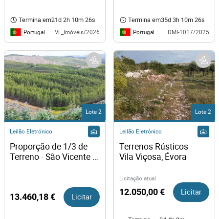
Termina em
21d 2h 10m 26s
Termina em
35d 3h 10m 26s
Portugal
Portugal
VL_Imóveis/2026
DMI-1017/2025
Lote 2
Lote 2
Leilão Eletrónico
Leilão Eletrónico
Proporção de 1/3 de 
Terrenos Rústicos · 
Terreno · São Vicente 
Vila Viçosa, Évora
da Beira, Castelo 
Branco
Licitação atual
12.050,00 €
Licitar
13.460,18 €
Licitar