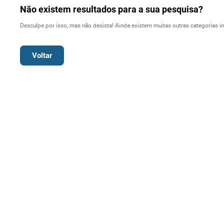
Direit
Não existem resultados para a sua pesquisa?
Desculpe por isso, mas não desista! Ainda existem muitas outras categorias in
Tecno
Voltar
Mobil
Náuti
Outro