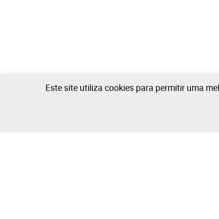
Este site utiliza cookies para permitir uma me
Escultura - 0 lotes disponíveis