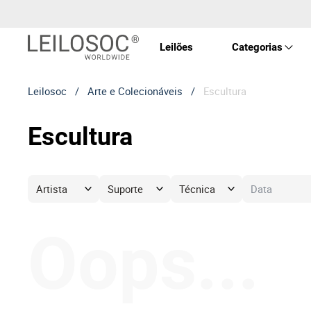
Leilões
Categorias
Leilosoc
/
Arte e Colecionáveis
/
Escultura
Imóve
Escultura
Veícu
Equip
Maqui
Oops...
Arte 