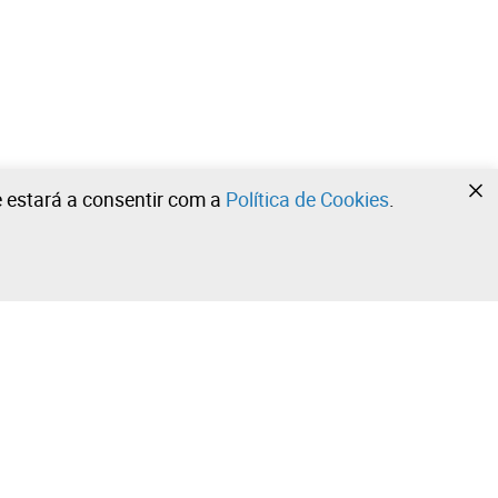
te estará a consentir com a
Política de Cookies
.
•
•
•
Contacte a nossa equipa!
Leilosoc Worldwide®