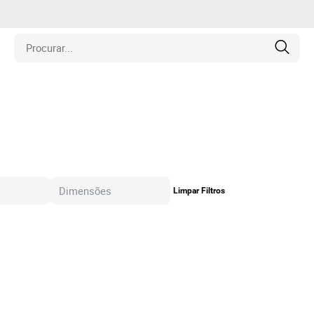
is
los
amentos
Limpar Filtros
naria
e Colecionáveis