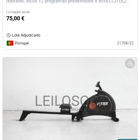
dobrável, inclui 12 programas predefinidos e ecrã LCD (8,2...
Licitação atual
75,00 €
Lote Adjudicado
Portugal
21708/22