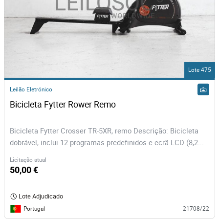
Lote 475
Leilão Eletrónico
Bicicleta Fytter Rower Remo 
Bicicleta Fytter Crosser TR-5XR, remo Descrição: Bicicleta
dobrável, inclui 12 programas predefinidos e ecrã LCD (8,2...
Licitação atual
50,00 €
Lote Adjudicado
Portugal
21708/22