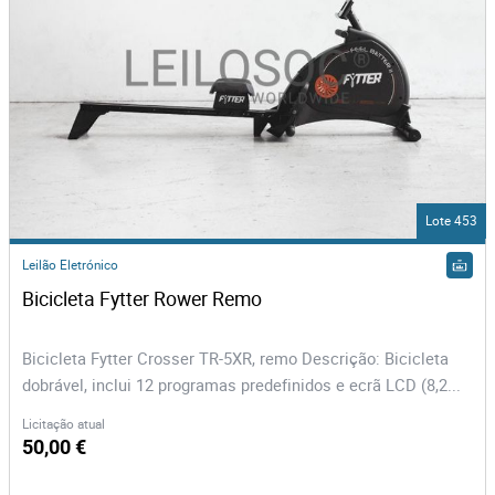
Lote 453
Leilão Eletrónico
Bicicleta Fytter Rower Remo 
Bicicleta Fytter Crosser TR-5XR, remo Descrição: Bicicleta
dobrável, inclui 12 programas predefinidos e ecrã LCD (8,2...
Licitação atual
50,00 €