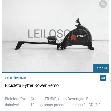
Lote 473
Leilão Eletrónico
Bicicleta Fytter Rower Remo 
Bicicleta Fytter Crosser TR-5XR, remo Descrição: Bicicleta
dobrável, inclui 12 programas predefinidos e ecrã LCD (8,2...