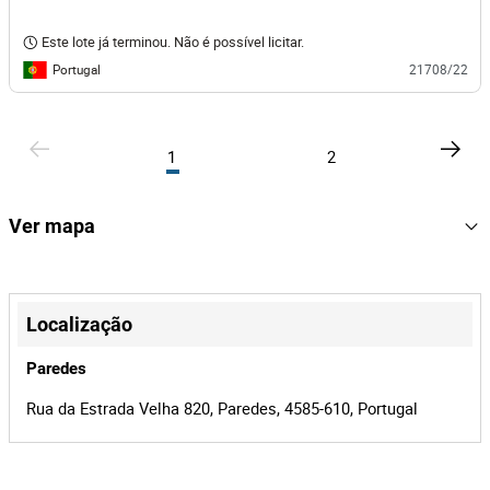
Este lote já terminou. Não é possível licitar.
Portugal
21708/22
1
2
Ver mapa
+
−
Localização
Paredes
Rua da Estrada Velha 820, Paredes, 4585-610, Portugal