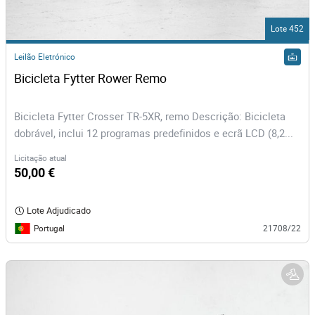
Lote 452
Leilão Eletrónico
Bicicleta Fytter Rower Remo 
Bicicleta Fytter Crosser TR-5XR, remo Descrição: Bicicleta
dobrável, inclui 12 programas predefinidos e ecrã LCD (8,2...
Licitação atual
50,00 €
Lote Adjudicado
Portugal
21708/22