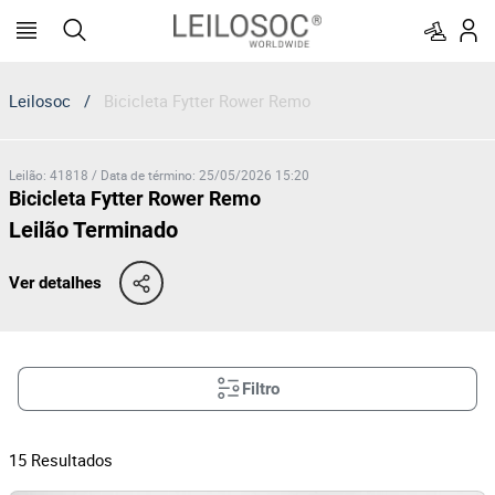
Leilosoc
/
Bicicleta Fytter Rower Remo
Leilão
:
41818
/
Data de término
:
25/05/2026 15:20
Bicicleta Fytter Rower Remo
Leilão Terminado
Ver detalhes
Filtro
15
Resultados