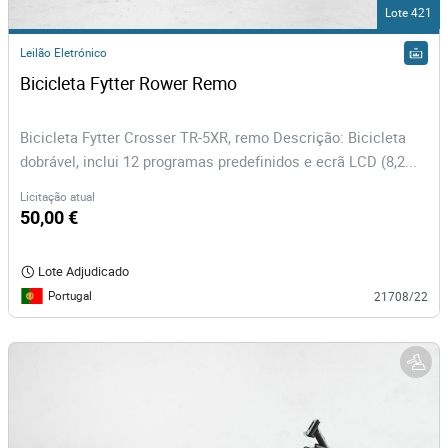
Lote 421
Leilão Eletrónico
Bicicleta Fytter Rower Remo
Bicicleta Fytter Crosser TR-5XR, remo Descrição: Bicicleta
dobrável, inclui 12 programas predefinidos e ecrã LCD (8,2...
Licitação atual
50,00 €
Lote Adjudicado
Portugal
21708/22