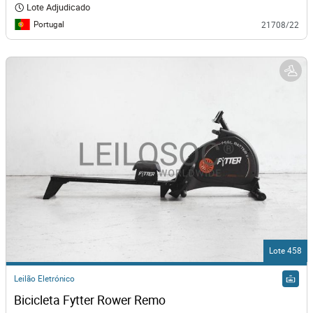
Lote Adjudicado
Portugal
21708/22
Lote 458
Leilão Eletrónico
Bicicleta Fytter Rower Remo 