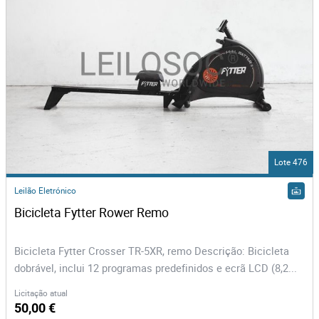
Lote 476
Leilão Eletrónico
Bicicleta Fytter Rower Remo 
Bicicleta Fytter Crosser TR-5XR, remo Descrição: Bicicleta
dobrável, inclui 12 programas predefinidos e ecrã LCD (8,2...
Licitação atual
50,00 €