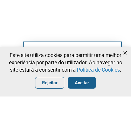
Ainda não se registou?
Este site utiliza cookies para permitir uma melhor
Crie uma conta e comece já a licitar
experiência por parte do utilizador. Ao navegar no
site estará a consentir com a
Política de Cookies
.
Entrar
Criar uma conta gratuita
•
•
•
Rejeitar
Aceitar
Contacte a nossa equipa!