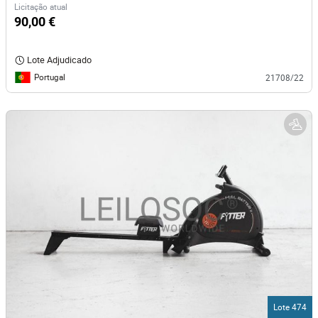
Licitação atual
90,00 €
Lote Adjudicado
Portugal
21708/22
Lote 474