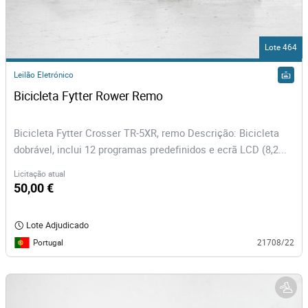
Lote 464
Leilão Eletrónico
Bicicleta Fytter Rower Remo
Bicicleta Fytter Crosser TR-5XR, remo Descrição: Bicicleta
dobrável, inclui 12 programas predefinidos e ecrã LCD (8,2...
Licitação atual
50,00 €
Lote Adjudicado
Portugal
21708/22