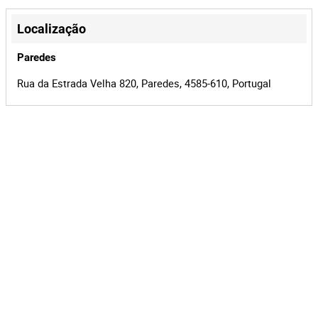
+
−
Localização
Paredes
Rua da Estrada Velha 820, Paredes, 4585-610, Portugal
Leaflet
|
©
OpenStreetMap
contributors