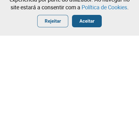
site estará a consentir com a
Política de Cookies
.
Entrar
Criar uma conta gratuita
•
•
•
Rejeitar
Aceitar
Contacte a nossa equipa!
Leilosoc Worldwide®
A Empresa
Sobre
Grupo Isegoria Capital
Projetos