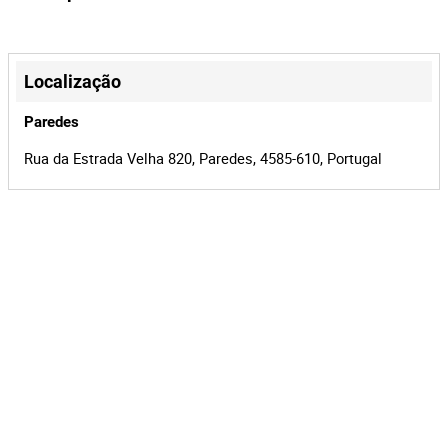
+
−
Localização
Paredes
Rua da Estrada Velha 820, Paredes, 4585-610, Portugal
Leaflet
|
©
OpenStreetMap
contributors