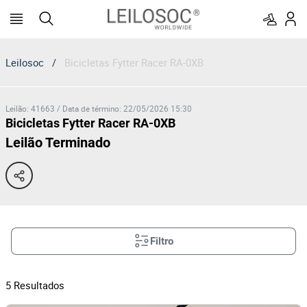
Leilosoc
/
Bicicletas Fytter Racer RA-0XB
Leilão
:
41663
/
Data de término
:
22/05/2026 15:30
Bicicletas Fytter Racer RA-0XB
Leilão Terminado
Filtro
5
Resultados