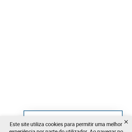
Ainda não se registou?
Este site utiliza cookies para permitir uma melhor
Crie uma conta e comece já a licitar
experiência por parte do utilizador. Ao navegar no