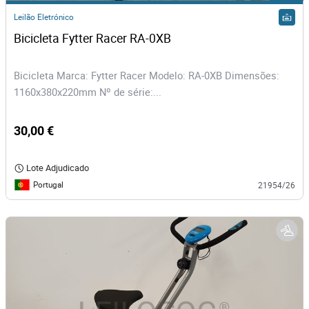
Leilão Eletrónico
Bicicleta Fytter Racer RA-0XB
Bicicleta Marca: Fytter Racer Modelo: RA-0XB Dimensões:
1160x380x220mm Nº de série:...
30,00 €
Lote Adjudicado
Portugal
21954/26