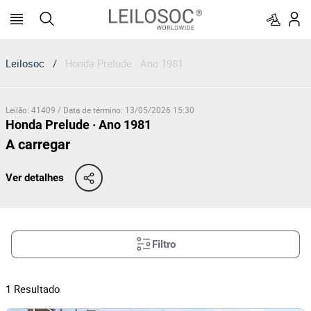
Leilosoc
/
Honda Prelude · Ano 1981
Leilão
:
41409
/
Data de término
:
13/05/2026 15:30
Honda Prelude · Ano 1981
A carregar
Ver detalhes
Filtro
1
Resultado