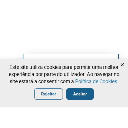
Ainda não se registou?
Este site utiliza cookies para permitir uma melhor
Crie uma conta e comece já a licitar
experiência por parte do utilizador. Ao navegar no
site estará a consentir com a
Política de Cookies
.
Entrar
Criar uma conta gratuita
•
•
•
Rejeitar
Aceitar
Contacte a nossa equipa!