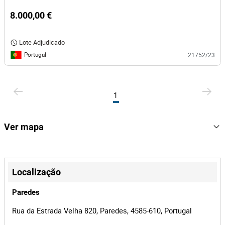
8.000,00 €
Lote Adjudicado
Portugal
21752/23
1
Ver mapa
+
−
Localização
Paredes
Rua da Estrada Velha 820, Paredes, 4585-610, Portugal