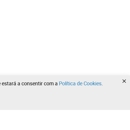
te estará a consentir com a
Política de Cookies
.
•
•
•
Contacte a nossa equipa!