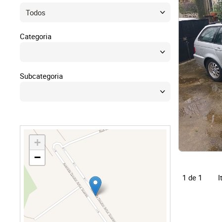
Direit
Tecno
Categoria
Mobil
Subcategoria
Náuti
Outro
+
−
I
1 de 1