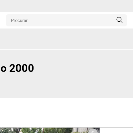
is
los
no 2000
amentos
naria
e Colecionáveis