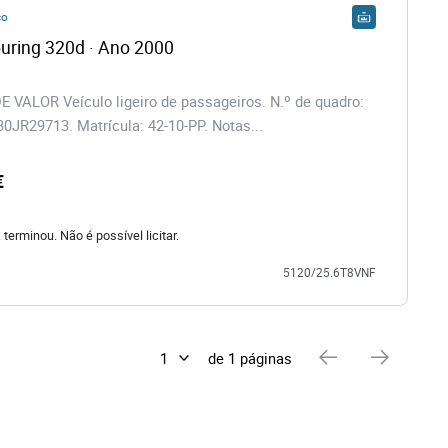
co
BMW 3 Touring 320d · Ano 2000  
VALOR Veículo ligeiro de passageiros. N.º de quadro:
R29713. Matrícula: 42-10-PP. Notas...
€
á terminou. Não é possível licitar.
5120/25.6T8VNF
de 1 páginas