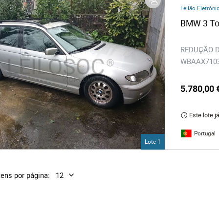
os
Leilão Eletróni
logia
REDUÇÃO DE 
WBAAX71030J
iário e Decoração
5.780,00 
ca
Este lote j
s
Portugal
Lote 1
tens por página: