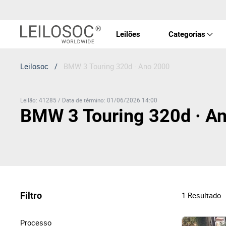
Leilões
Categorias
Leilosoc
/
BMW 3 Touring 320d · Ano 2000
Imóve
Veícu
Leilão
:
41285
/
Data de término
:
01/06/2026 14:00
BMW 3 Touring 320d · A
Equip
Maqui
Filtro
1
Resultado
Arte 
Processo