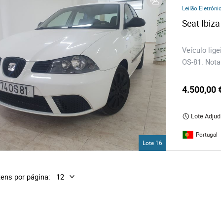
os
Leilão Eletróni
Seat Ibiza
logia
Veículo lig
OS-81. Nota
iário e Decoração
4.500,00 
ca
Lote Adjud
s
Portugal
Lote 16
tens por página: