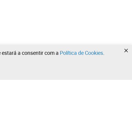
te estará a consentir com a
Política de Cookies
.
•
•
•
Contacte a nossa equipa!
Leilosoc Worldwide®