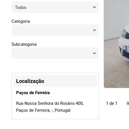
Direit
Tecno
Categoria
Mobil
Subcategoria
Náuti
Outro
Localização
Paços de Ferreira
I
Rua Nossa Senhora do Rosário 400,
1 de 1
Paços de Ferreira, -, Portugal