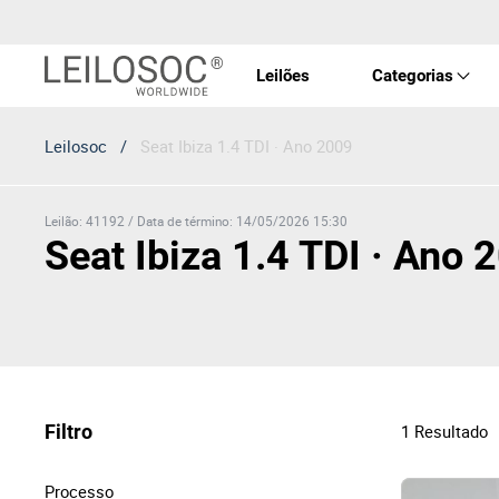
Leilões
Categorias
Leilosoc
/
Seat Ibiza 1.4 TDI · Ano 2009
Imóve
Veícu
Leilão
:
41192
/
Data de término
:
14/05/2026 15:30
Seat Ibiza 1.4 TDI · Ano 
Equip
Maqui
Filtro
1
Resultado
Arte 
Processo