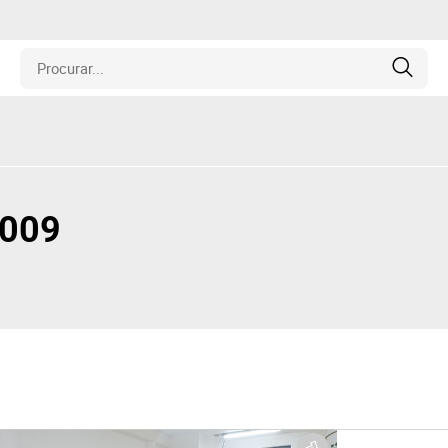
is
los
2009
amentos
naria
e Colecionáveis