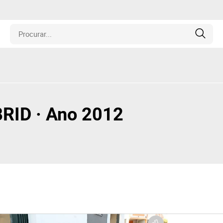
is
los
RID · Ano 2012
amentos
naria
e Colecionáveis