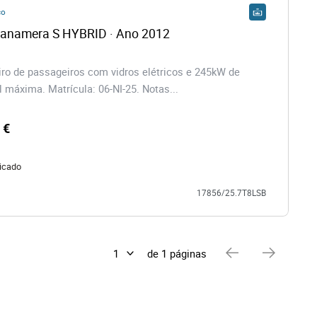
co
Panamera S HYBRID · Ano 2012
eiro de passageiros com vidros elétricos e 245kW de
l máxima. Matrícula: 06-NI-25. Notas...
 €
icado
17856/25.7T8LSB
de 1 páginas