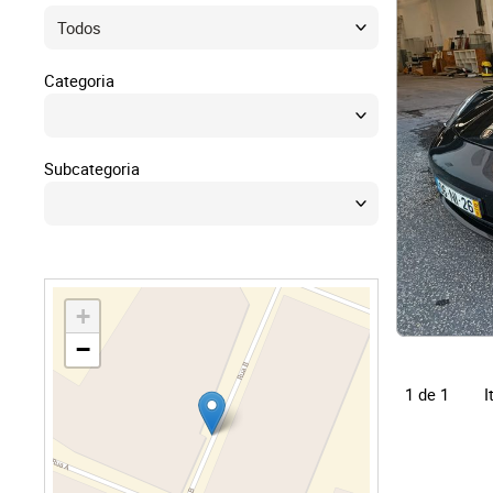
Direit
Tecno
Categoria
Mobil
Subcategoria
Náuti
Outro
+
−
I
1 de 1