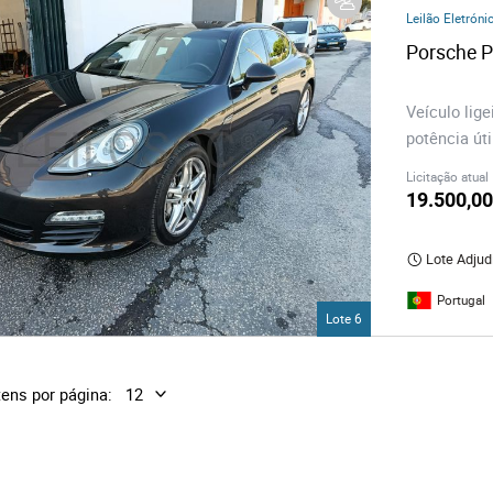
os
Leilão Eletróni
Porsche 
logia
Veículo lig
potência úti
iário e Decoração
Licitação atual
19.500,00
ca
Lote Adjud
s
Portugal
Lote 6
tens por página: