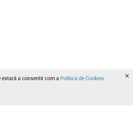
te estará a consentir com a
Política de Cookies
.
•
•
•
Contacte a nossa equipa!