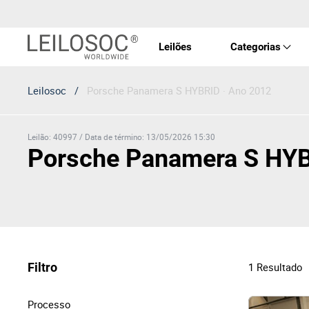
Leilões
Categorias
Leilosoc
/
Porsche Panamera S HYBRID · Ano 2012
Imóve
Veícu
Leilão
:
40997
/
Data de término
:
13/05/2026 15:30
Porsche Panamera S HYB
Equip
Maqui
Filtro
1
Resultado
Arte 
Processo