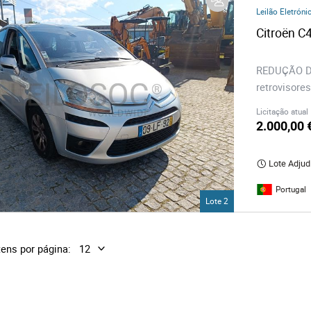
os
Leilão Eletróni
Citroën C
logia
REDUÇÃO DE 
retrovisores
iário e Decoração
Licitação atual
2.000,00 
ca
Lote Adjud
s
Portugal
Lote 2
tens por página: