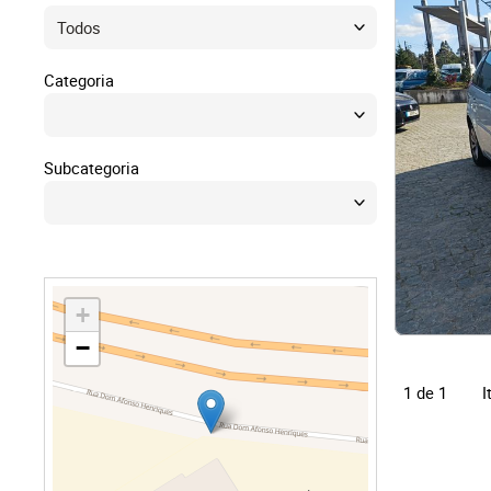
Direit
Tecno
Categoria
Mobil
Subcategoria
Náuti
Outro
+
−
I
1 de 1