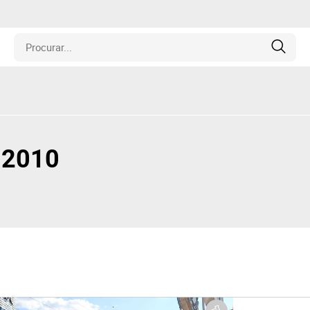
is
los
o 2010
amentos
naria
e Colecionáveis