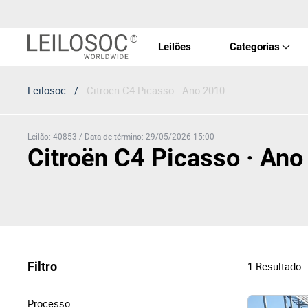
Leilões
Categorias
Leilosoc
/
Citroën C4 Picasso · Ano 2010
Imóve
Veícu
Leilão
:
40853
/
Data de término
:
29/05/2026 15:00
Citroën C4 Picasso · An
Equip
Maqui
Filtro
1
Resultado
Arte 
Processo