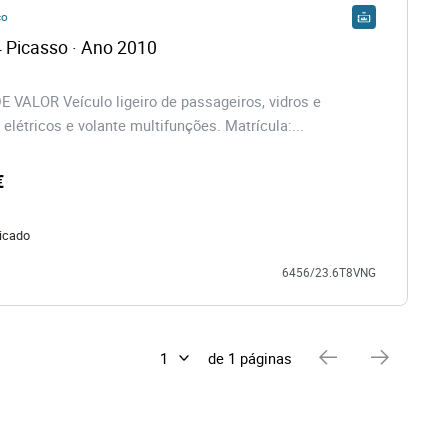
co
4 Picasso · Ano 2010
VALOR Veículo ligeiro de passageiros, vidros e
 elétricos e volante multifunções. Matrícula:...
€
icado
6456/23.6T8VNG
de 1 páginas