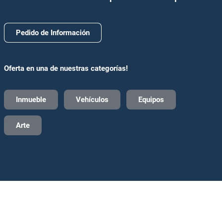
El comprador debe mantener intacta toda la
documentación existente en las instalaciones
que no esté relacionada con los lotes retirados.
Pedido de Información
Oferta en una de nuestras categorías!
Inmueble
Vehículos
Equipos
Arte