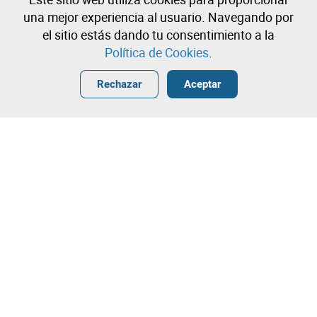
Todavía no estas registrado?
una mejor experiencia al usuario. Navegando por
Cree una cuenta y comience a ofertar ahora
el sitio estás dando tu consentimiento a la
Política de Cookies
.
Entrar
Crear una cuenta gratuita
•
•
•
Rechazar
Aceptar
¡Contacta con nuestro equipo!
Leilosoc Worldwide®
La Empresa
Sobre