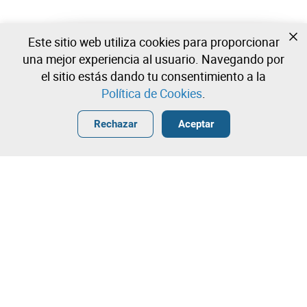
Este sitio web utiliza cookies para proporcionar
Todavía no estas registrado?
una mejor experiencia al usuario. Navegando por
Cree una cuenta y comience a ofertar ahora
el sitio estás dando tu consentimiento a la
Política de Cookies
.
Entrar
Crear una cuenta gratuita
•
•
•
Rechazar
Aceptar
¡Contacta con nuestro equipo!
Leilosoc Worldwide®
La Empresa