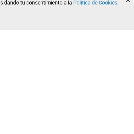
tás dando tu consentimiento a la
Política de Cookies
.
•
•
•
¡Contacta con nuestro equipo!
Leilosoc Worldwide®
Manténgase informado diariamente con
nuestros boletines.
Suscríbete ahora y recibe lo mejor que Leilosoc® tiene
 – Angola
para ofrecerte en tu correo electrónico.
Suscribir