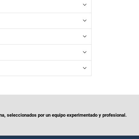
rtículo. Esta es la imagen utilizada para
luye manuales o certificados!
uste los colores.
 rótulos, etc. Debe incluir imágenes de
a, seleccionados por un equipo experimentado y profesional.