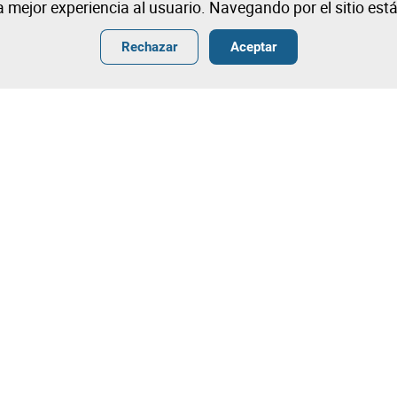
na mejor experiencia al usuario. Navegando por el sitio es
Rechazar
Aceptar
ender
Termos
ar
Condiciones Generales de Venta
r
Condiciones generales de venta
Fotografía
Términos y Condiciones