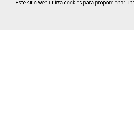
Este sitio web utiliza cookies para proporcionar u
La Empresa
Comprar y V
Sobre
Cómo Compr
Grupo Isegoria Capital
Cómo Vende
Preguntas Frecuentes
Consejos de 