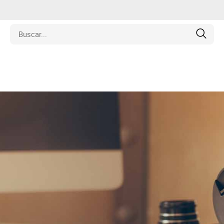
edades
ulos
o
inas
y Coleccionables