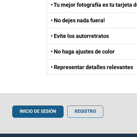
• Tu mejor fotografía es tu tarjeta
En la página de la subasta, la primera ima
• No dejes nada fuera!
llamar la atención, así que asegúrese de q
Sé tú lote incluye más de un artículo, ag
• Evite los autorretratos
Tenga cuidado al tomar fotografías de ele
• No haga ajustes de color
El procesamiento digital de sus fotografía
• Representar detalles relevantes
Los licitadores prestan mucha atención a l
este tipo para distinguir características.
INICIO DE SESIÓN
REGISTRO