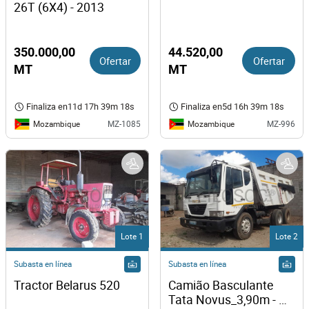
26T (6X4) - 2013
350.000,00
44.520,00
Ofertar
Ofertar
MT
MT
Finaliza en
11d 17h 39m 18s
Finaliza en
5d 16h 39m 18s
Mozambique
Mozambique
MZ-1085
MZ-996
Lote 1
Lote 2
Subasta en línea
Subasta en línea
Tractor Belarus 520
Camião Basculante 
Tata Novus_3,90m - 