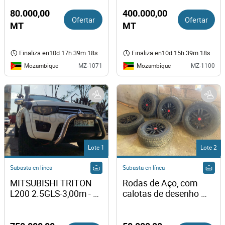
80.000,00
400.000,00
Ofertar
Ofertar
MT
MT
Finaliza en
10d 17h 39m 18s
Finaliza en
10d 15h 39m 18s
Mozambique
Mozambique
MZ-1071
MZ-1100
Lote 1
Lote 2
Subasta en línea
Subasta en línea
MITSUBISHI TRITON 
Rodas de Aço, com 
L200 2.5GLS-3,00m - 
calotas de desenho 
2011
esportivo