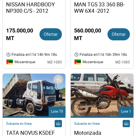
NISSAN HARDBODY 
MAN TGS 33.360 BB-
NP300 C/S - 2012
WW 6X4 -2012
175.000,00
560.000,00
Ofertar
Ofertar
MT
MT
Finaliza en
11d 14h 9m 18s
Finaliza en
11d 16h 39m 18s
Mozambique
Mozambique
MZ-1085
MZ-1085
Lote 70
Lote 1
Subasta en línea
Subasta en línea
TATA NOVUS K5DEF 
Motorizada