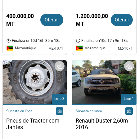
2007
400.000,00
1.200.000,00
Ofertar
Ofertar
MT
MT
Finaliza en
10d 16h 39m 18s
Finaliza en
10d 17h 9m 18s
Mozambique
Mozambique
MZ-1071
MZ-1071
Lote 3
Lote 1
Subasta en línea
Subasta en línea
Pneus de Tractor com 
Renault Duster 2,60m - 
Jantes
2016