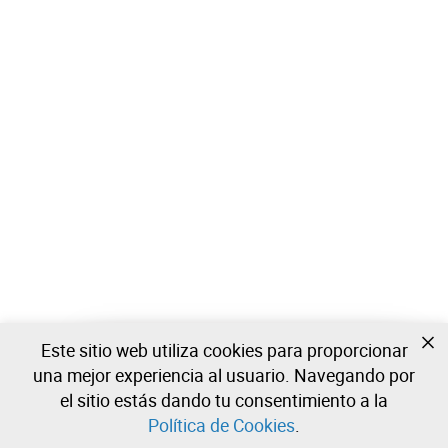
Este sitio web utiliza cookies para proporcionar
Todavía no estas registrado?
una mejor experiencia al usuario. Navegando por
Cree una cuenta y comience a ofertar ahora
el sitio estás dando tu consentimiento a la
Política de Cookies
.
Entrar
Crear una cuenta gratuita