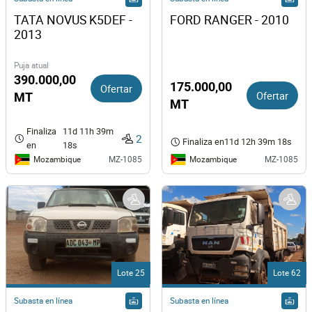
TATA NOVUS K5DEF - 
FORD RANGER - 2010
2013
Puja atual
390.000,00
175.000,00
Ofertar
Ofertar
MT
MT
Finaliza
11d 11h 39m
2
Finaliza en
11d 12h 39m 18s
en
18s
Mozambique
Mozambique
MZ-1085
MZ-1085
Lote 25
Lote 62
Subasta en línea
Subasta en línea