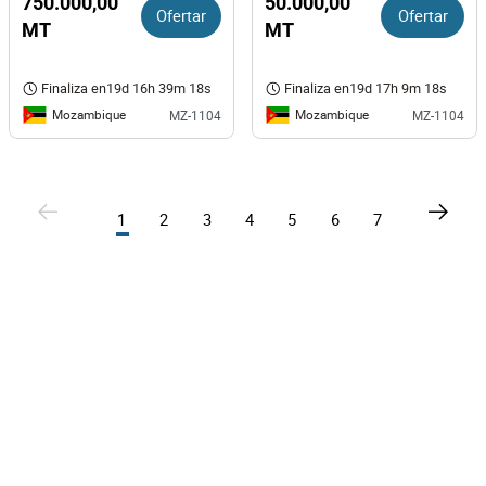
750.000,00
50.000,00
Ofertar
Ofertar
MT
MT
Finaliza en
19d 16h 39m 18s
Finaliza en
19d 17h 9m 18s
Mozambique
Mozambique
MZ-1104
MZ-1104
1
2
3
4
5
6
7