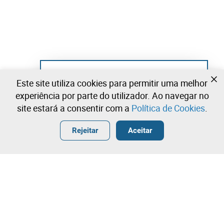
Ainda não se registou?
Este site utiliza cookies para permitir uma melhor
Crie uma conta e comece já a licitar
experiência por parte do utilizador. Ao navegar no
site estará a consentir com a
Política de Cookies
.
Entrar
Criar uma conta gratuita
•
•
•
Rejeitar
Aceitar
Contacte a nossa equipa!