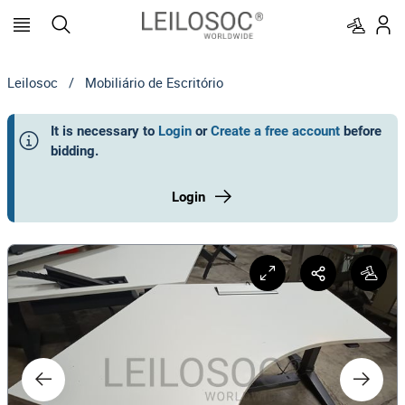
Leilosoc
/
Mobiliário de Escritório
It is necessary to
Login
or
Create a free account
before
bidding
.
Login