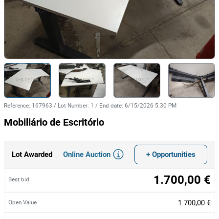
Reference
:
167963
/
Lot Number
:
1
/
End date
:
6/15/2026 5:30 PM
Mobiliário de Escritório
Online Auction
+ Opportunities
Lot Awarded
1.700,00 €
Best bid
1.700,00 €
Open Value