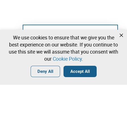
Not registered yet?
We use cookies to ensure that we give you the
Create a free account and start bidding
best experience on our website. If you continue to
immediately
use this site we will assume that you consent with
our
Cookie Policy
.
Login
Create a free account
•
•
•
Deny All
Accept All
Explore more
Quick Bid
Contact our team!
1.800,00 €
1.900,00 €
Leilosoc Worldwide®