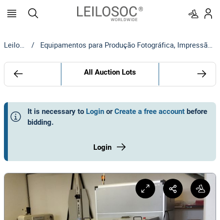
Leilosoc
/
Equipamentos para Produção Fotográfica, Impressão e Encadernação
All Auction Lots
It is necessary to
Login
or
Create a free account
before
bidding
.
Login