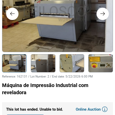
Reference
:
162131
/
Lot Number
:
2
/
End date
:
5/22/2026 6:00 PM
Máquina de Impressão Industrial com
reveladora
Online Auction
This lot has ended. Unable to bid.