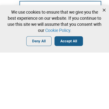
Not registered yet?
We use cookies to ensure that we give you the
Create a free account and start bidding
best experience on our website. If you continue to
immediately
use this site we will assume that you consent with
our
Cookie Policy
.
Login
Create a free account
•
•
•
Deny All
Accept All
Explore more
Quick Bid
Contact our team!
4.050,00 €
4.150,00 €
Leilosoc Worldwide®
4.250,00 €
A Empresa
Direct bid