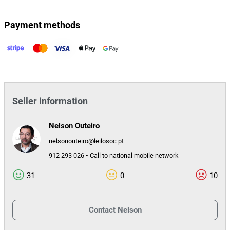
Payment methods
Seller information
Nelson Outeiro
nelsonouteiro@leilosoc.pt
912 293 026 • Call to national mobile network
31
0
10
Contact
Nelson