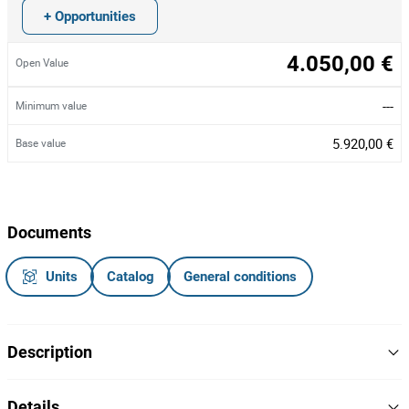
+ Opportunities
4.050,00 €
Open Value
---
Minimum value
5.920,00 €
Base value
Documents
Units
Catalog
General conditions
Description
Lote composto por:
Details