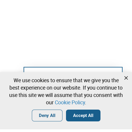
Not registered yet?
We use cookies to ensure that we give you the
Create a free account and start bidding
best experience on our website. If you continue to
immediately
use this site we will assume that you consent with
our
Cookie Policy
.
Login
Create a free account
•
•
•
Deny All
Accept All