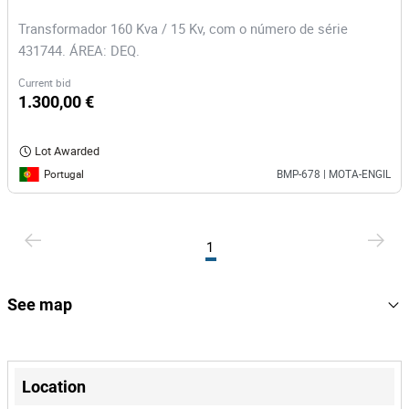
Transformador 160 Kva / 15 Kv, com o número de série
431744. ÁREA: DEQ.
Current bid
1.300,00 €
Lot Awarded
Portugal
BMP-678 | MOTA-ENGIL
1
See map
+
−
Location