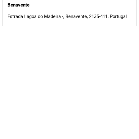
Benavente
Estrada Lagoa do Madeira -, Benavente, 2135-411, Portugal
Leaflet
|
©
OpenStreetMap
contributors