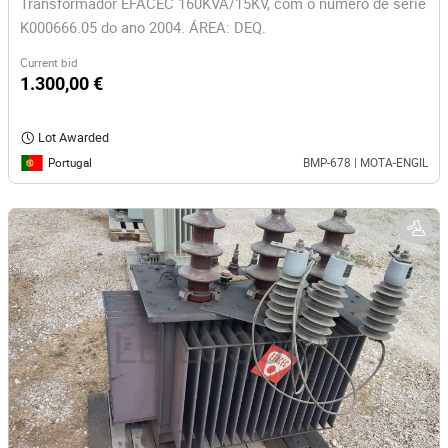
Transformador EFACEC 160KVA/15KV, com o número de série
K000666.05 do ano 2004. ÁREA: DEQ.
Current bid
1.300,00 €
Lot Awarded
Portugal
BMP-678 | MOTA-ENGIL