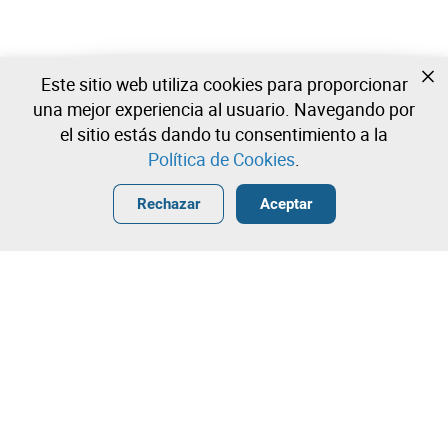
Este sitio web utiliza cookies para proporcionar
Todavía no estas registrado?
una mejor experiencia al usuario. Navegando por
Cree una cuenta y comience a ofertar ahora
el sitio estás dando tu consentimiento a la
Política de Cookies
.
Entrar
Crear una cuenta gratuita
•
•
•
Rechazar
Aceptar
¡Contacta con nuestro equipo!
Leilosoc Worldwide®