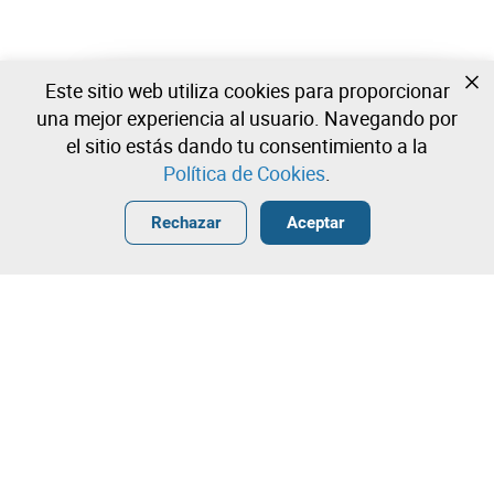
Este sitio web utiliza cookies para proporcionar
Todavía no estas registrado?
una mejor experiencia al usuario. Navegando por
Cree una cuenta y comience a ofertar ahora
el sitio estás dando tu consentimiento a la
Política de Cookies
.
Entrar
Crear una cuenta gratuita
•
•
•
Rechazar
Aceptar
¡Contacta con nuestro equipo!
Leilosoc Worldwide®