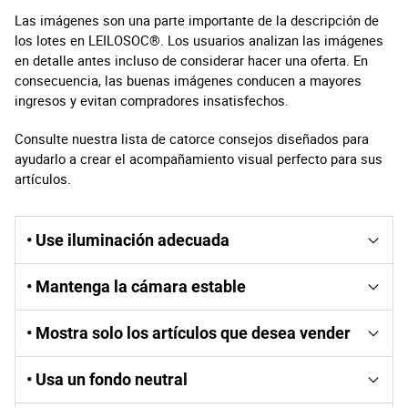
Las imágenes son una parte importante de la descripción de
los lotes en LEILOSOC®. Los usuarios analizan las imágenes
en detalle antes incluso de considerar hacer una oferta. En
consecuencia, las buenas imágenes conducen a mayores
ingresos y evitan compradores insatisfechos.
Consulte nuestra lista de catorce consejos diseñados para
ayudarlo a crear el acompañamiento visual perfecto para sus
artículos.
• Use iluminación adecuada
La luz natural ayuda a realzar los detalles de los artículos.
• Mantenga la cámara estable
La luz exclusiva que proporcionan las lámparas
convencionales oculta los colores reales de los artículos y
Si mueves tu cámara, tus imágenes pierden nitidez. Use
las fotografías con flash pueden provocar sombras y una
• Mostra solo los artículos que desea vender
un trípode u otra forma de inmovilizar su cámara al
apariencia poco atractiva.
disparar.
Otros objetos pueden distraer a los postores, disminuir el
• Usa un fondo neutral
atractivo del artículo en cuestión y causar confusión sobre
lo que se incluye en el lote. Cualquier otro objeto que