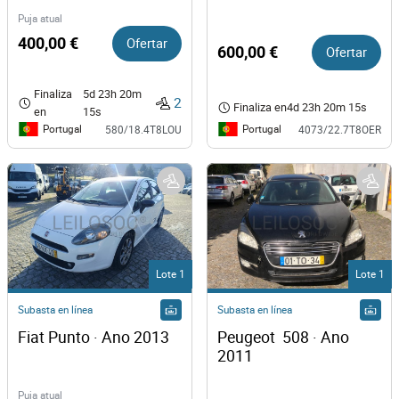
Puja atual
400,00 €
Ofertar
600,00 €
Ofertar
Finaliza
5d 23h 20m
2
Finaliza en
4d 23h 20m 15s
en
15s
Portugal
Portugal
580/18.4T8LOU
4073/22.7T8OER
Lote 1
Lote 1
Subasta en línea
Subasta en línea
Fiat Punto · Ano 2013
Peugeot  508 · Ano 
2011
Puja atual