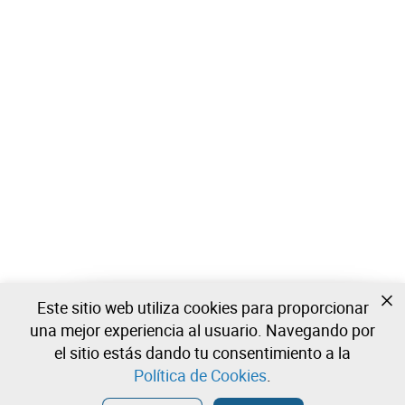
Este sitio web utiliza cookies para proporcionar
Todavía no estas registrado?
una mejor experiencia al usuario. Navegando por
Cree una cuenta y comience a ofertar ahora
el sitio estás dando tu consentimiento a la
Política de Cookies
.
Entrar
Crear una cuenta gratuita