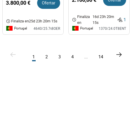
3.800,00 €
Ofertar
Finaliza
16d 23h 20m
1
Finaliza en
25d 23h 20m 15s
en
15s
Portugal
Portugal
4640/25.7t8OER
1370/24.0T8ENT
1
2
3
4
...
14