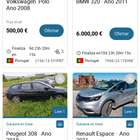
Volkswagen  Polo · 
BMW 320 · Ano 2011
Ano 2008
Puja atual
500,00 €
Ofertar
6.000,00 €
Ofertar
Finaliza
9d 23h 20m
3
Finaliza en
10d 23h 20m 15s
en
15s
Portugal
Portugal
2196/14.5YYPRT
7998/24.1T8VNF
Lote 1
Lote 1
Subasta en línea
Subasta en línea
Peugeot 308 · Ano 
Renault Espace  · Ano 