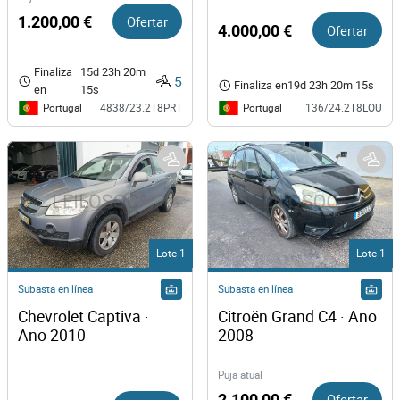
1.200,00 €
Ofertar
4.000,00 €
Ofertar
Finaliza
15d 23h 20m
5
Finaliza en
19d 23h 20m 15s
en
15s
Portugal
Portugal
4838/23.2T8PRT
136/24.2T8LOU
Lote 1
Lote 1
Subasta en línea
Subasta en línea
Chevrolet Captiva · 
Citroën Grand C4 · Ano 
Ano 2010
2008
Puja atual
2.100,00 €
Ofertar