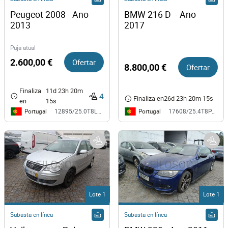
Peugeot 2008 · Ano 
BMW 216 D  · Ano 
2013
2017
Puja atual
2.600,00 €
Ofertar
8.800,00 €
Ofertar
Finaliza
11d 23h 20m
4
Finaliza en
26d 23h 20m 15s
en
15s
Portugal
Portugal
12895/25.0T8LRS
17608/25.4T8PRT
Lote 1
Lote 1
Subasta en línea
Subasta en línea