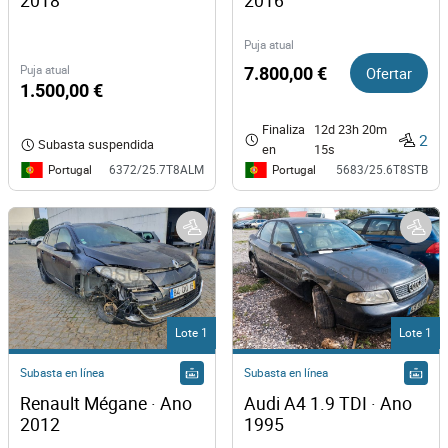
2018
2016
Puja atual
Puja atual
7.800,00 €
Ofertar
1.500,00 €
Finaliza
12d 23h 20m
2
Subasta suspendida
en
15s
Portugal
Portugal
6372/25.7T8ALM
5683/25.6T8STB
Lote 1
Lote 1
Subasta en línea
Subasta en línea
Renault Mégane · Ano 
Audi A4 1.9 TDI · Ano 
2012
1995  