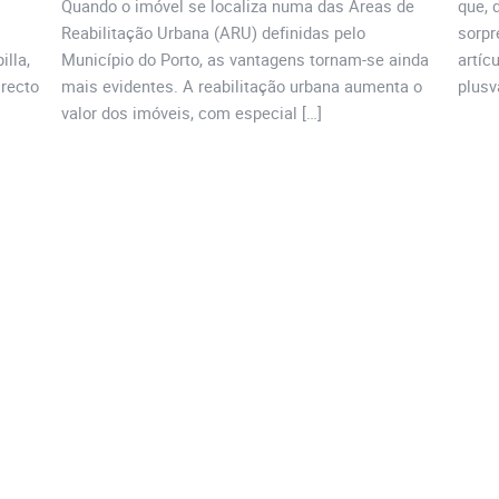
Quando o imóvel se localiza numa das Áreas de
que, 
Reabilitação Urbana (ARU) definidas pelo
sorpr
illa,
Município do Porto, as vantagens tornam-se ainda
artíc
irecto
mais evidentes. A reabilitação urbana aumenta o
plusv
valor dos imóveis, com especial […]