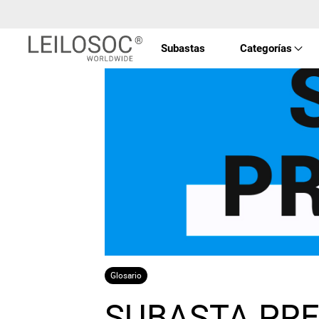
Subastas
Categorías
Propi
Vehíc
Equip
Máqu
Glosario
Arte 
SUBASTA PRE