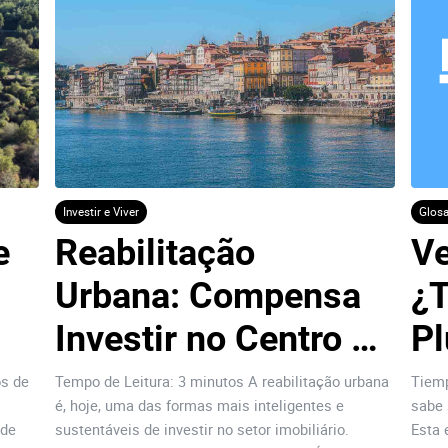
Investir e Viver
Glosa
 
Reabilitação 
Ve
Urbana: Compensa 
¿T
Investir no Centro 
Pl
do Porto?
os de
Tempo de Leitura: 3 minutos A reabilitação urbana
Tiemp
é, hoje, uma das formas mais inteligentes e
sabe 
 de
sustentáveis de investir no setor imobiliário.
Esta 