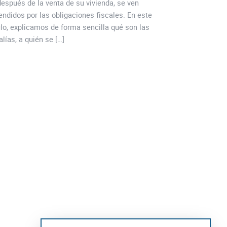
después de la venta de su vivienda, se ven
nacional e internaci
endidos por las obligaciones fiscales. En este
ayuntamiento ha pr
ulo, explicamos de forma sencilla qué son las
captación de invers
alías, a quién se […]
administrativa y a
factores hacen de Oe
instalación […]