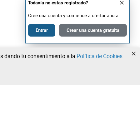
Todavía no estas registrado?
Cree una cuenta y comience a ofertar ahora
Entrar
Crear una cuenta gratuita
tás dando tu consentimiento a la
Política de Cookies
.
•
•
•
¡Contacta con nuestro equipo!
Leilosoc Worldwide®