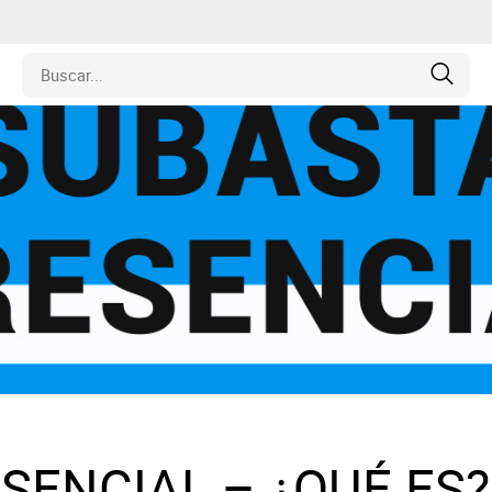
edades
ulos
o
inas
y Coleccionables
SENCIAL – ¿QUÉ ES?