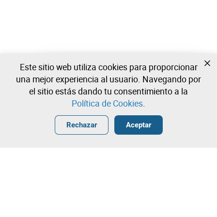
Este sitio web utiliza cookies para proporcionar
Todavía no estas registrado?
una mejor experiencia al usuario. Navegando por
Cree una cuenta y comience a ofertar ahora
el sitio estás dando tu consentimiento a la
Política de Cookies
.
Entrar
Crear una cuenta gratuita
•
•
•
Rechazar
Aceptar
Stock - 0 lotes disponibles
¡Contacta con nuestro equipo!