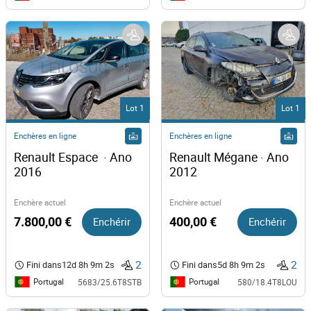
Lot 1
Lot 1
Enchères en ligne
Enchères en ligne
Renault Espace  · Ano 
Renault Mégane · Ano 
2016
2012
Enchère actuel
Enchère actuel
7.800,00 €
Enchérir
400,00 €
Enchérir
2
2
Fini dans
12d 8h 9m 1s
Fini dans
5d 8h 9m 1s
Portugal
Portugal
5683/25.6T8STB
580/18.4T8LOU