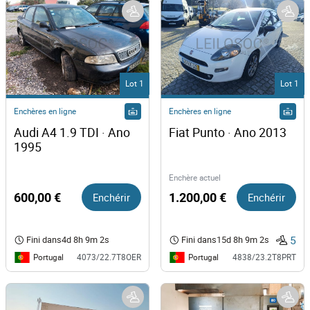
Lot 1
Lot 1
Enchères en ligne
Enchères en ligne
Audi A4 1.9 TDI · Ano 
Fiat Punto · Ano 2013
1995  
Enchère actuel
600,00 €
Enchérir
1.200,00 €
Enchérir
5
Fini dans
4d 8h 9m 1s
Fini dans
15d 8h 9m 1s
Portugal
Portugal
4073/22.7T8OER
4838/23.2T8PRT