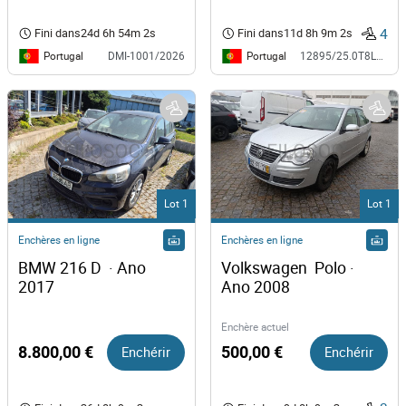
4
Fini dans
24d 6h 54m 1s
Fini dans
11d 8h 9m 1s
Portugal
Portugal
DMI-1001/2026
12895/25.0T8LRS
Lot 1
Lot 1
Enchères en ligne
Enchères en ligne
BMW 216 D  · Ano 
Volkswagen  Polo · 
2017
Ano 2008
Enchère actuel
8.800,00 €
Enchérir
500,00 €
Enchérir