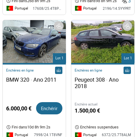
3
Fini dans
26d 8h 9m 1s
Fini dans
9d 8h 9m 1s
Portugal
Portugal
17608/25.4T8PRT
2196/14.5YYPRT
Lot 1
Lot 1
Enchères en ligne
Enchères en ligne
BMW 320 · Ano 2011
Peugeot 308 · Ano 
2018
Enchère actuel
6.000,00 €
Enchérir
1.500,00 €
Fini dans
10d 8h 9m 1s
Enchères suspendues
Portugal
Portugal
7998/24.1T8VNF
6372/25.7T8ALM