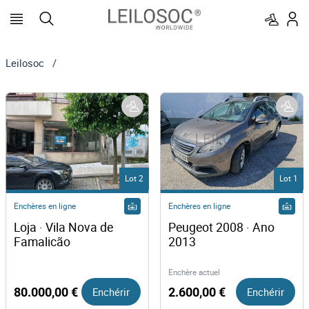
Leilosoc
/
Lot 2
Lot 1
Enchères en ligne
Enchères en ligne
Loja · Vila Nova de 
Peugeot 2008 · Ano 
Famalicão 
2013
Enchère actuel
80.000,00 €
Enchérir
2.600,00 €
Enchérir