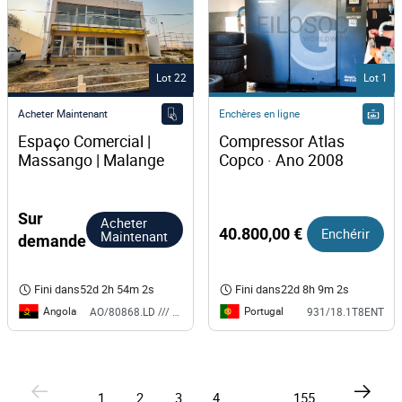
Lot 22
Lot 1
Acheter Maintenant
Enchères en ligne
Espaço Comercial | 
Compressor Atlas 
Massango | Malange
Copco · Ano 2008
Sur
Acheter
40.800,00 €
Enchérir
Maintenant
demande
Fini dans
52d 2h 54m 1s
Fini dans
22d 8h 9m 1s
Angola
Portugal
AO/80868.LD /// BS
931/18.1T8ENT
1
2
3
4
...
155