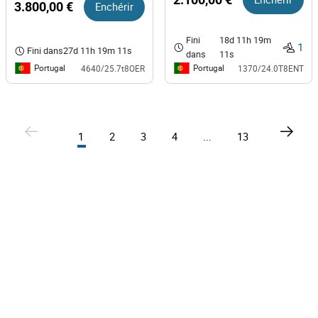
3.800,00 €
Enchérir
Fini
18d 11h 19m
1
Fini dans
27d 11h 19m 11s
dans
11s
Portugal
Portugal
4640/25.7t8OER
1370/24.0T8ENT
1
2
3
4
...
13