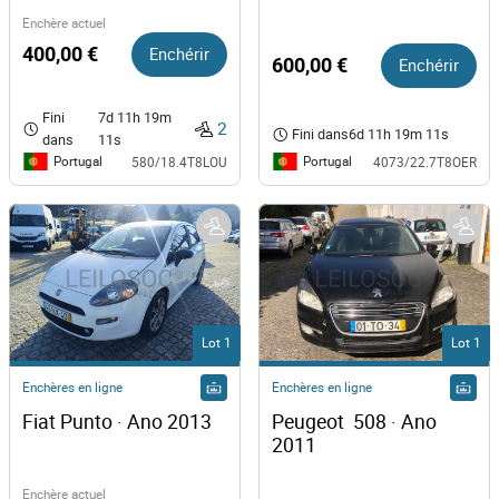
Enchère actuel
400,00 €
Enchérir
600,00 €
Enchérir
Fini
7d 11h 19m
2
Fini dans
6d 11h 19m 11s
dans
11s
Portugal
Portugal
580/18.4T8LOU
4073/22.7T8OER
Lot 1
Lot 1
Enchères en ligne
Enchères en ligne
Fiat Punto · Ano 2013
Peugeot  508 · Ano 
2011
Enchère actuel