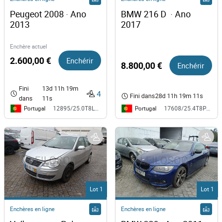
Peugeot 2008 · Ano 
BMW 216 D  · Ano 
2013
2017
Enchère actuel
2.600,00 €
Enchérir
8.800,00 €
Enchérir
Fini
13d 11h 19m
4
Fini dans
28d 11h 19m 11s
dans
11s
Portugal
Portugal
12895/25.0T8LRS
17608/25.4T8PRT
Lot 1
Lot 1
Enchères en ligne
Enchères en ligne