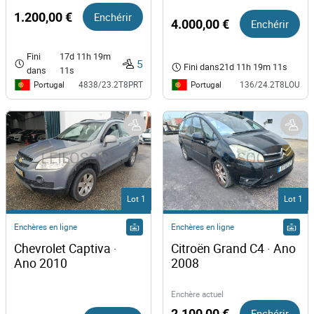
1.200,00 €
Enchérir
4.000,00 €
Enchérir
Fini
17d 11h 19m
5
Fini dans
21d 11h 19m 11s
dans
11s
Portugal
Portugal
4838/23.2T8PRT
136/24.2T8LOU
Lot 1
Lot 1
Enchères en ligne
Enchères en ligne
Chevrolet Captiva · 
Citroën Grand C4 · Ano 
Ano 2010
2008
Enchère actuel
2.100,00 €
Enchérir