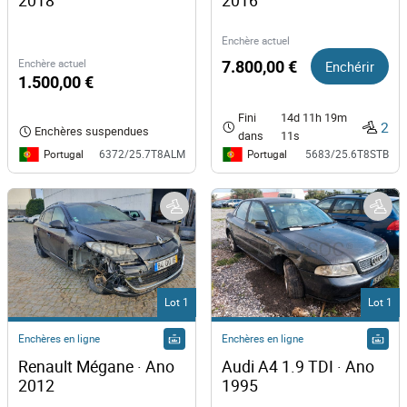
2018
2016
Enchère actuel
Enchère actuel
7.800,00 €
Enchérir
1.500,00 €
Fini
14d 11h 19m
2
Enchères suspendues
dans
11s
Portugal
Portugal
6372/25.7T8ALM
5683/25.6T8STB
Lot 1
Lot 1
Enchères en ligne
Enchères en ligne
Renault Mégane · Ano 
Audi A4 1.9 TDI · Ano 
2012
1995  