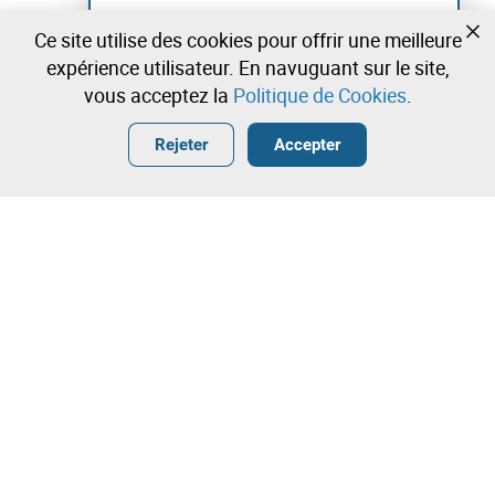
Créer un compte et commencez à enchérir
Ce site utilise des cookies pour offrir une meilleure
maintenant
expérience utilisateur. En navuguant sur le site,
vous acceptez la
Politique de Cookies
.
Entrer
Créer un compte gratuit
•
•
•
Rejeter
Accepter
Contactez notre équipe!
Leilosoc Worldwide®
La Maison
À propos de Leilosoc