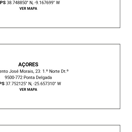
38.748850" N, -9.167699" W
PS
VER MAPA
AÇORES
nto José Morais, 23: 1.º Norte Dt.º
9500-772 Ponta Delgada
37.752125" N, -25.657310" W
PS
VER MAPA