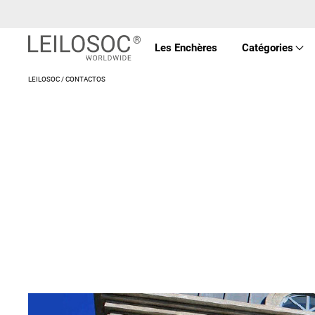
Les Enchères
Catégories
LEILOSOC / CONTACTOS
Prop
Véhi
Équ
Mac
Art 