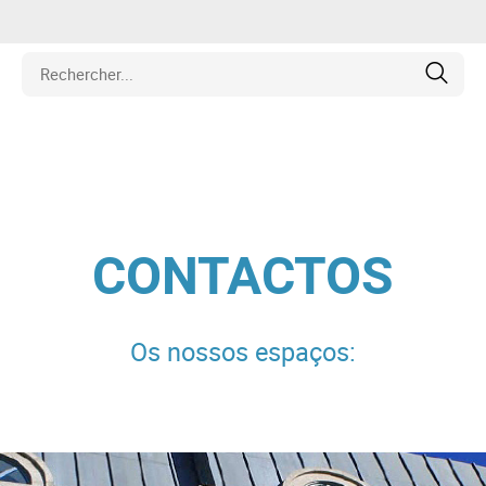
iétés
cule
CONTACTOS
ipement
Os nossos espaços:
hines
et Pièces de Collection