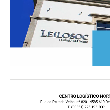
Droi
Tech
Mobi
Naut
Autr
NOR
CENTRO LOGÍSTICO
Rua da Estrada Velha, nº 820 · 4585-610 Re
T.
(00351) 225 193 200
*