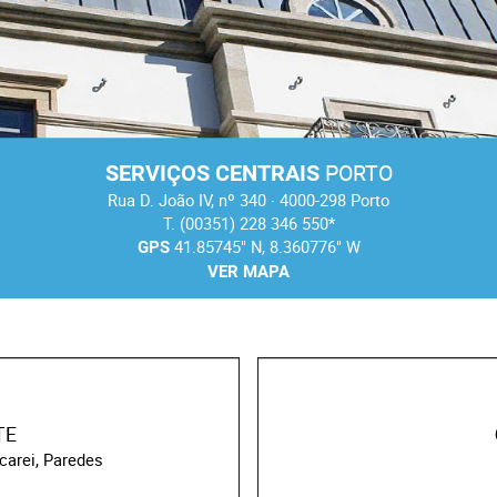
ts
nologie
lier et Décoration
PORTO
SERVIÇOS CENTRAIS
Rua D. João IV, nº 340 · 4000-298 Porto
ique
T. (00351) 228 346 550*
41.85745" N, 8.360776" W
GPS
VER MAPA
e
TE
carei, Paredes