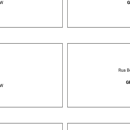
 W
G
Rua Be
G
 W