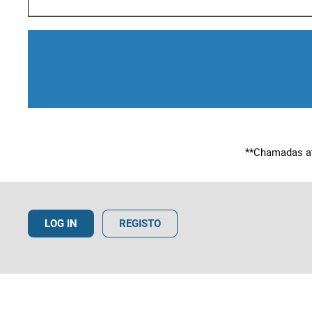
**Chamadas at
LOG IN
REGISTO