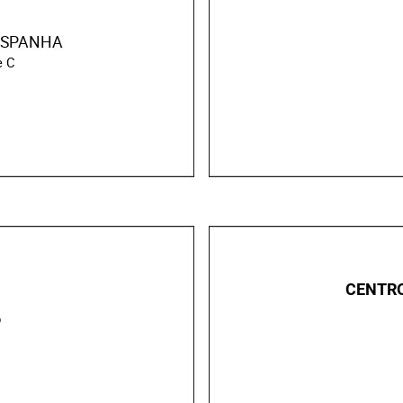
SPANHA
e C
CENTRO
o