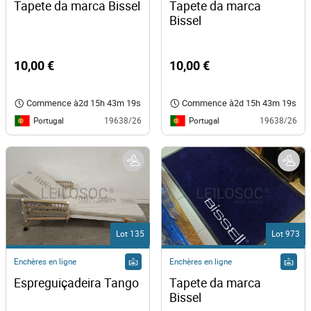
Tapete da marca Bissel
Tapete da marca 
Bissel 
10,00 €
10,00 €
Commence à
2d 15h 43m 19s
Commence à
2d 15h 43m 19s
Portugal
Portugal
19638/26
19638/26
Lot 135
Lot 973
Enchères en ligne
Enchères en ligne
Espreguiçadeira Tango
Tapete da marca 
Bissel 