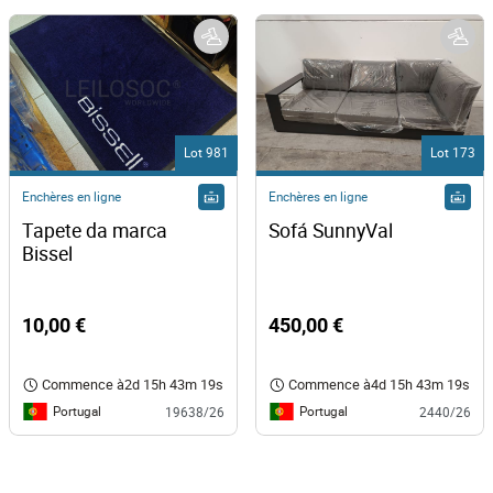
Lot 981
Lot 173
Enchères en ligne
Enchères en ligne
Tapete da marca 
Sofá SunnyVal 
Bissel 
10,00 €
450,00 €
Commence à
2d 15h 43m 19s
Commence à
4d 15h 43m 19s
Portugal
Portugal
19638/26
2440/26