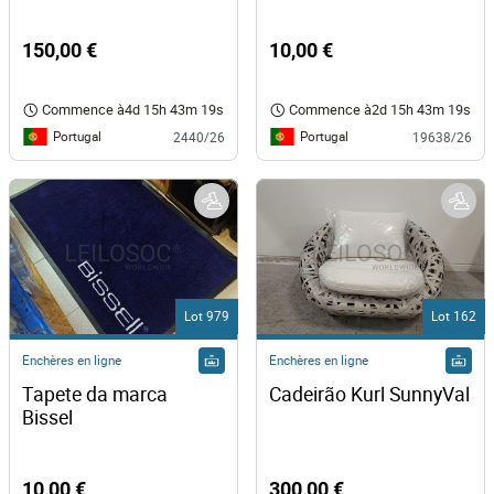
150,00 €
10,00 €
Commence à
4d 15h 43m 19s
Commence à
2d 15h 43m 19s
Portugal
Portugal
2440/26
19638/26
Lot 979
Lot 162
Enchères en ligne
Enchères en ligne
Tapete da marca 
Cadeirão Kurl SunnyVal
Bissel 
10,00 €
300,00 €