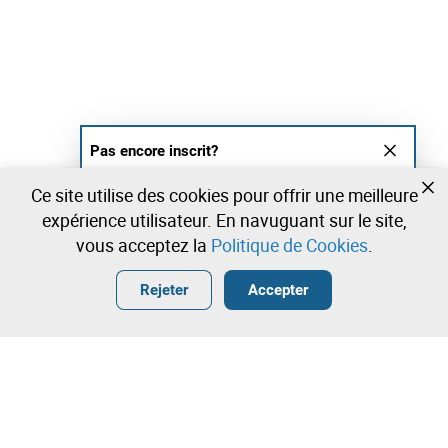
Pas encore inscrit?
Créer un compte et commencez à enchérir
Ce site utilise des cookies pour offrir une meilleure
maintenant
expérience utilisateur. En navuguant sur le site,
vous acceptez la
Politique de Cookies
.
Entrer
Créer un compte gratuit
•
•
•
Rejeter
Accepter
Décoration - 18 lots disponibles
Contactez notre équipe!