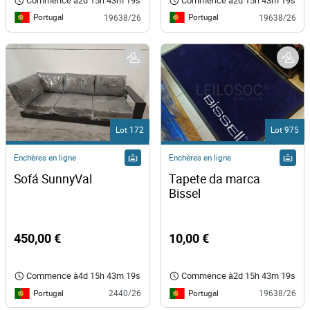
Commence à
2d 15h 43m 19s
Commence à
2d 15h 43m 19s
Portugal
Portugal
19638/26
19638/26
Lot 172
Lot 975
Enchères en ligne
Enchères en ligne
Sofá SunnyVal
Tapete da marca 
Bissel 
450,00 €
10,00 €
Commence à
4d 15h 43m 19s
Commence à
2d 15h 43m 19s
Portugal
Portugal
2440/26
19638/26