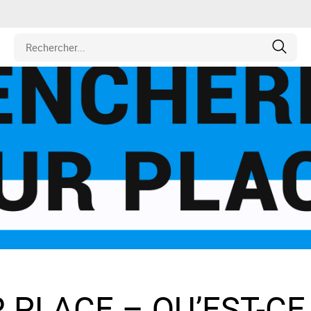
iétés
cule
ipement
hines
et Pièces de Collection
PLACE – QU’EST-CE