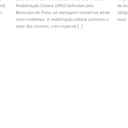
end
Reabilitação Urbana (ARU) definidas pelo
de le
n
Município do Porto, as vantagens tornam-se ainda
oblig
mais evidentes. A reabilitação urbana aumenta o
nous 
valor dos imóveis, com especial […]