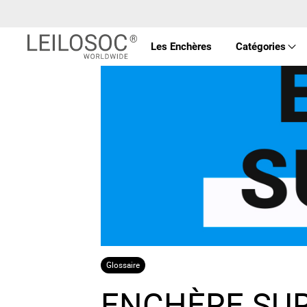
Les Enchères
Catégories
Prop
Véhi
Équ
Mac
Glossaire
Art 
ENCHÈRE SUR 