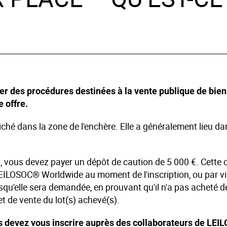
ts
nologie
lier et Décoration
er des procédures destinées à la vente publique de biens
ique
e offre.
fiché dans la zone de l'enchère. Elle a généralement lieu d
e
, vous devez payer un dépôt de caution de 5 000 €. Cette ca
ILOSOC® Worldwide au moment de l'inscription, ou par vi
squ'elle sera demandée, en prouvant qu'il n'a pas acheté d
t de vente du lot(s) achevé(s).
us devez vous inscrire auprès des collaborateurs de LE