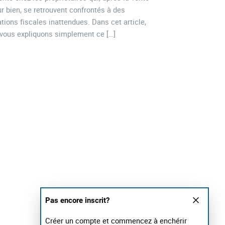
ur bien, se retrouvent confrontés à des
investissements, de
ations fiscales inattendues. Dans cet article,
et de soutien à l’en
vous expliquons simplement ce […]
d’Oeiras un terrain f
Pas encore inscrit?
Créer un compte et commencez à enchérir