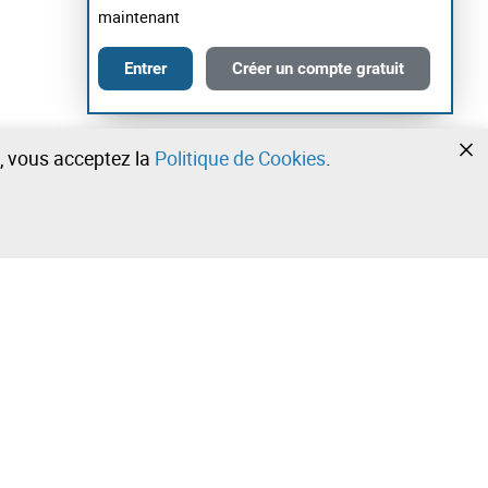
maintenant
Entrer
Créer un compte gratuit
te, vous acceptez la
Politique de Cookies
.
•
•
•
Contactez notre équipe!
Leilosoc Worldwide®