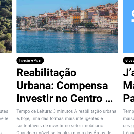
Investir e Viver
Gloss
Reabilitação 
J’
Urbana: Compensa 
Ma
Investir no Centro 
Pa
do Porto?
Ca
utes
Tempo de Leitura: 3 minutos A reabilitação urbana
Temps
ve le
é, hoje, uma das formas mais inteligentes e
maiso
sustentáveis de investir no setor imobiliário.
des g
s
Quando o imóvel se localiza numa das Áreas de
fréqu