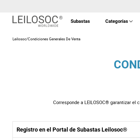
Subastas
Categorías
Leilosoc/Condiciones Generales De Venta
Propi
COND
Vehíc
Equip
Corresponde a LEILOSOC® garantizar el cor
Máqu
Arte 
Registro en el Portal de Subastas Leilosoc®