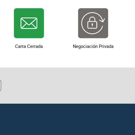
esa.
nes, asumiendo la responsabilidad total por cualquier
n venta.
por cualquier adulteración o avería de este equipo.
on los lotes retirados.
Carta Cerrada
Negociación Privada