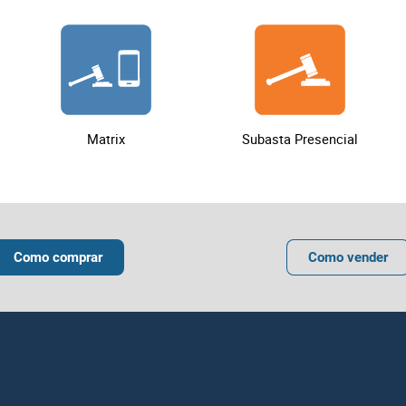
 en las presentes Condiciones de Venta, se aplicará la Ley Portugu
o hayan sido señaladas según lo indicado en el punto 19.
 los bienes del lote adquirido y a no causar daños a las instalacio
ticidad de las marcas de los productos/bienes que se encuentran e
o divisorias, iluminación, cables y cuadros eléctricos, entre otros.
rresponden al odómetro (cuenta kilómetros), no responsabilizándose 
umentación existente en las instalaciones que no esté relacionada c
Matrix
Subasta Presencial
Como comprar
Como vender