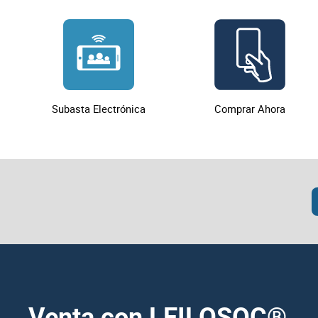
Para todas las cuestiones no reguladas expresamente
Considerar sin efecto las adjudicaciones que n
El comprador se compromete a retirar únicamente
LEILOSOC® declina toda responsabilidad por la auten
desperfecto ocasionado en el edificio, incluyend
Los kilómetros indicados en la publicidad de venta co
El comprador debe mantener intacta toda la doc
Subasta Electrónica
Comprar Ahora
Venta con LEILOSOC
®