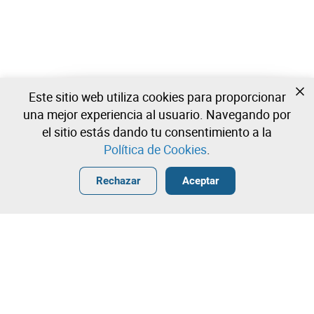
Este sitio web utiliza cookies para proporcionar
Todavía no estas registrado?
una mejor experiencia al usuario. Navegando por
Cree una cuenta y comience a ofertar ahora
el sitio estás dando tu consentimiento a la
Política de Cookies
.
Entrar
Crear una cuenta gratuita
•
•
•
Rechazar
Aceptar
Náutico - 0 lotes disponibles
¡Contacta con nuestro equipo!