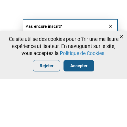
Pas encore inscrit?
Créer un compte et commencez à enchérir
Ce site utilise des cookies pour offrir une meilleure
maintenant
expérience utilisateur. En navuguant sur le site,
vous acceptez la
Politique de Cookies
.
Entrer
Créer un compte gratuit
•
•
•
Rejeter
Accepter
Contactez notre équipe!
Leilosoc Worldwide®