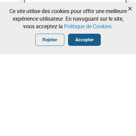
Créer un compte et commencez à enchérir
Ce site utilise des cookies pour offrir une meilleure
maintenant
expérience utilisateur. En navuguant sur le site,
vous acceptez la
Politique de Cookies
.
Entrer
Créer un compte gratuit
•
•
•
Rejeter
Accepter
Contactez notre équipe!
Leilosoc Worldwide®
La Maison
À propos de Leilosoc