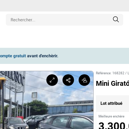
iétés
compte gratuit
avant d'enchèrir
.
cule
Référence
:
168282
/
ipement
Mini Girat
hines
Lot attribué
et Pièces de Collection
Meilleure enchère
3.300,