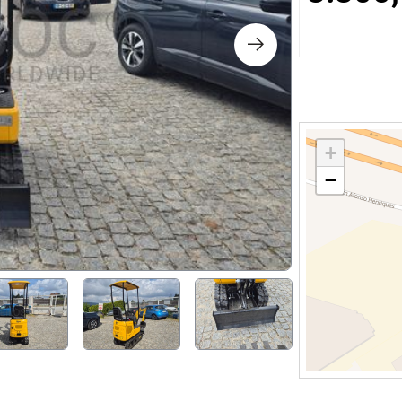
ts
nologie
lier et Décoration
+
−
ique
e