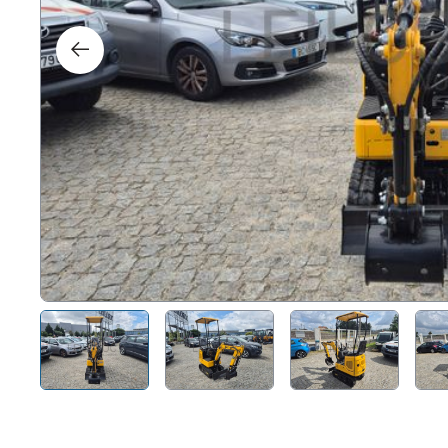
Droi
Tech
Mobi
Naut
Autr