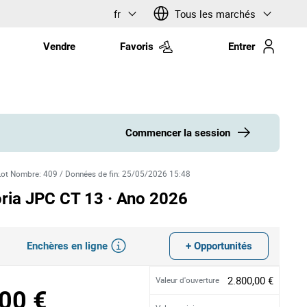
fr
Tous les marchés
Vendre
Favoris
Entrer
Commencer la session
Lot Nombre
:
409
/
Données de fin
:
25/05/2026 15:48
ória JPC CT 13 · Ano 2026
Enchères en ligne
+ Opportunités
2.800,00 €
Valeur d'ouverture
00 €