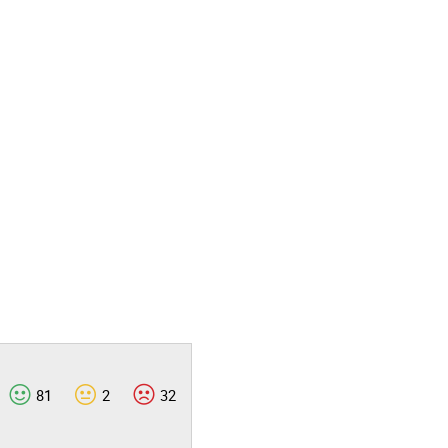
81
2
32