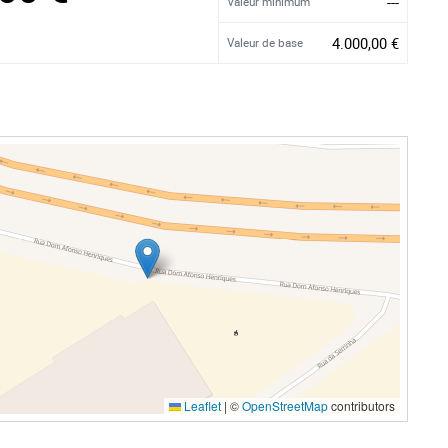
---
Valeur minimum
4.000,00 €
Valeur de base
Leaflet
|
©
OpenStreetMap
contributors