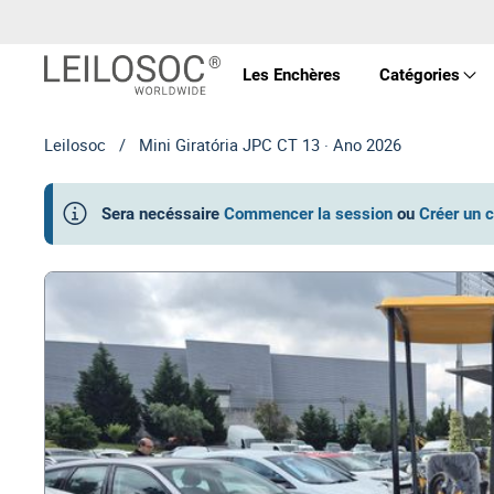
Les Enchères
Catégories
Leilosoc
/
Mini Giratória JPC CT 13 · Ano 2026
Prop
Sera necéssaire
Commencer la session
ou
Créer un 
Véhi
Équ
Mac
Art 