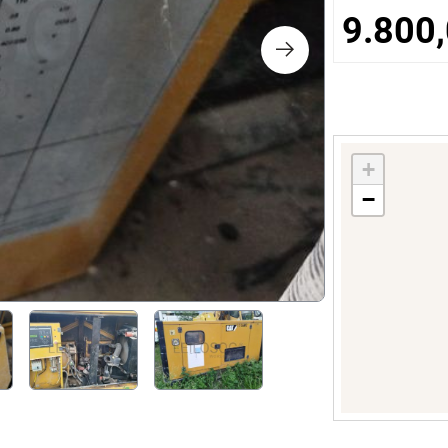
ts
9.800
nologie
lier et Décoration
+
−
ique
e