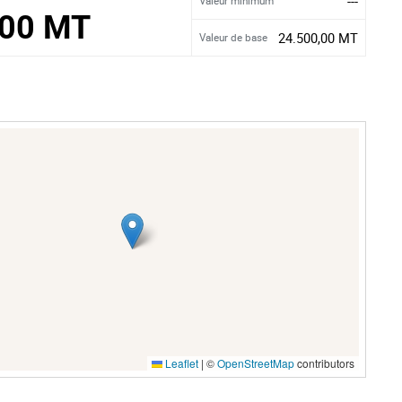
---
Valeur minimum
,00 MT
24.500,00 MT
Valeur de base
Leaflet
|
©
OpenStreetMap
contributors