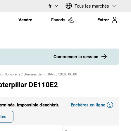
fr
Tous les marchés
Vendre
Favoris
Entrer
Commencer la session
Lot Nombre
:
2
/
Données de fin
:
04/06/2026 06:00
aterpillar DE110E2
Enchères en ligne
erminée. Impossible d'enchèrir.
ités