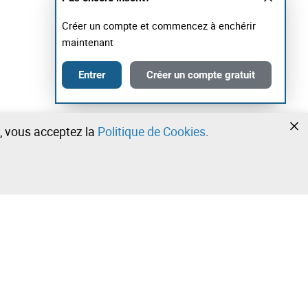
Créer un compte et commencez à enchérir
maintenant
Entrer
Créer un compte gratuit
te, vous acceptez la
Politique de Cookies
.
•
•
•
Contactez notre équipe!
Leilosoc Worldwide®