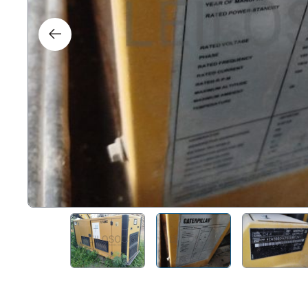
Droi
Tech
Mobi
Naut
Autr