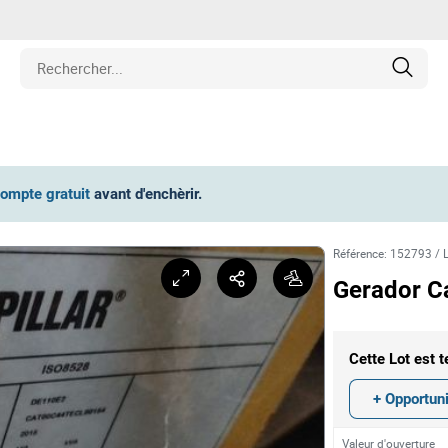
iétés
compte gratuit
avant d'enchèrir
.
cule
Référence
:
152793
/
ipement
Gerador C
hines
Cette Lot est t
et Pièces de Collection
+ Opportun
Valeur d'ouverture