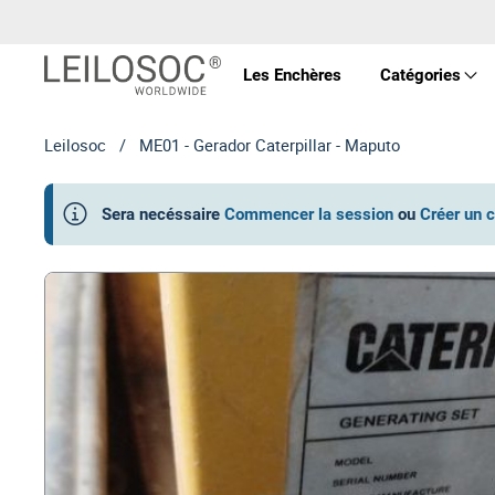
Les Enchères
Catégories
Leilosoc
/
ME01 - Gerador Caterpillar - Maputo
Prop
Sera necéssaire
Commencer la session
ou
Créer un 
Véhi
Équ
Mac
Art 