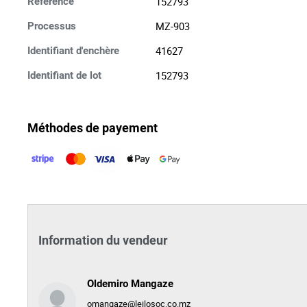
152793
Référence
MZ-903
Processus
41627
Identifiant d'enchère
152793
Identifiant de lot
Méthodes de payement
Information du vendeur
Oldemiro Mangaze
omangaze@leilosoc.co.mz