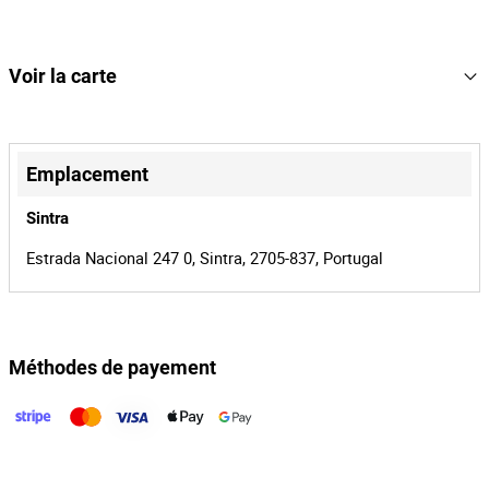
Possibilidade de entrega em Portugal Continental, pelo valor de
17€+IVA.
646
Lot Nombre
167306
Référence
Voir la carte
19638/26
Processus
+
41548
Identifiant
−
Emplacement
d'enchère
167306
Identifiant de
Sintra
lot
Estrada Nacional 247 0, Sintra, 2705-837, Portugal
Méthodes de payement
Leaflet
|
©
OpenStreetMap
contributors