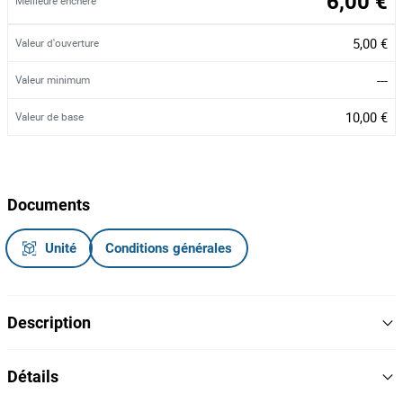
6,00 €
Meilleure enchère
5,00 €
Valeur d'ouverture
---
Valeur minimum
10,00 €
Valeur de base
Documents
Unité
Conditions générales
Description
Tela de motivo regional, de 140cm de comprimento e de 70cm de
Détails
altura, com estrutura em madeira.