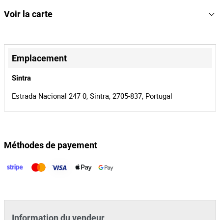
166885
Référence
Voir la carte
19638/26
Processus
+
41548
Identifiant
−
Emplacement
d'enchère
166885
Identifiant de
Sintra
lot
Estrada Nacional 247 0, Sintra, 2705-837, Portugal
Méthodes de payement
Leaflet
|
©
OpenStreetMap
contributors
Information du vendeur