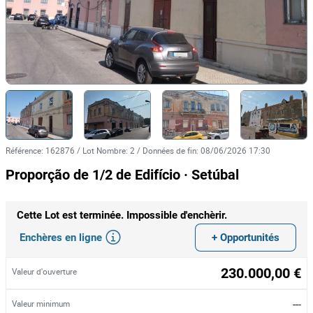
Référence
:
162876
/
Lot Nombre
:
2
/
Données de fin
:
08/06/2026 17:30
Proporção de 1/2 de Edifício · Setúbal
Cette Lot est terminée. Impossible d'enchèrir.
Enchères en ligne
+ Opportunités
230.000,00 €
Valeur d'ouverture
---
Valeur minimum