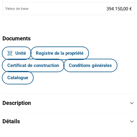
394.150,00 €
Valeur de base
Documents
Unité
Registre de la propriété
Certificat de construction
Conditions générales
Catalogue
Description
Proporção de 1/2 de Edifício composto por R/C, 1.º Piso e
Détails
águas-furtadas, com
Área Total de 415,80 m²
415.8
Aire