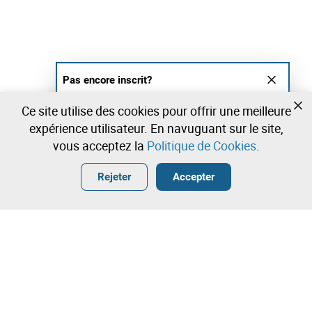
Pas encore inscrit?
Créer un compte et commencez à enchérir
Ce site utilise des cookies pour offrir une meilleure
maintenant
expérience utilisateur. En navuguant sur le site,
vous acceptez la
Politique de Cookies
.
Entrer
Créer un compte gratuit
•
•
•
Rejeter
Accepter
Explorar Plus
Enchère rapide
Contactez notre équipe!
230.000,00 €
235.000,00 €
Leilosoc Worldwide®