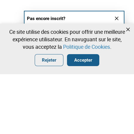
Pas encore inscrit?
Créer un compte et commencez à enchérir
Ce site utilise des cookies pour offrir une meilleure
maintenant
expérience utilisateur. En navuguant sur le site,
vous acceptez la
Politique de Cookies
.
Entrer
Créer un compte gratuit
•
•
•
Rejeter
Accepter
Explorar Plus
Enchère rapide
Contactez notre équipe!
15.500,00 €
16.500,00 €
Leilosoc Worldwide®
17.500,00 €