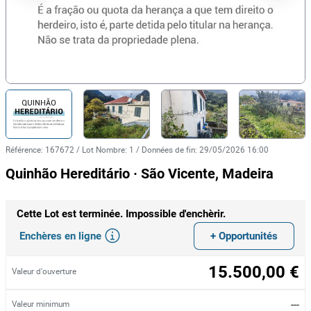
Référence
:
167672
/
Lot Nombre
:
1
/
Données de fin
:
29/05/2026 16:00
Quinhão Hereditário · São Vicente, Madeira
Cette Lot est terminée. Impossible d'enchèrir.
Enchères en ligne
+ Opportunités
15.500,00 €
Valeur d'ouverture
---
Valeur minimum