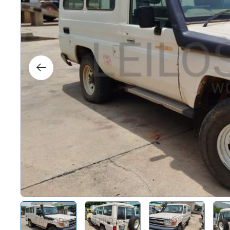
Droi
Tech
Mobi
Naut
Autr