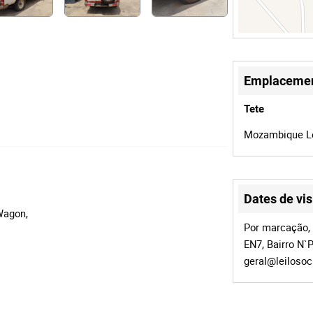
Emplaceme
Tete
Mozambique Le
Dates de vis
Wagon,
Por marcação,
EN7, Bairro N`P
geral@leiloso