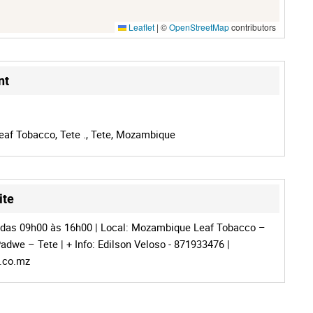
Leaflet
|
©
OpenStreetMap
contributors
nt
af Tobacco, Tete ., Tete, Mozambique
ite
 das 09h00 às 16h00 | Local: Mozambique Leaf Tobacco –
adwe – Tete | + Info: Edilson Veloso - 871933476 |
c.co.mz