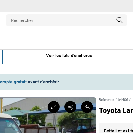
iétés
Voir les lots d'enchères
cule
ipement
compte gratuit
avant d'enchèrir
.
hines
Référence
:
164406
/
Toyota La
et Pièces de Collection
Cette Lot est t