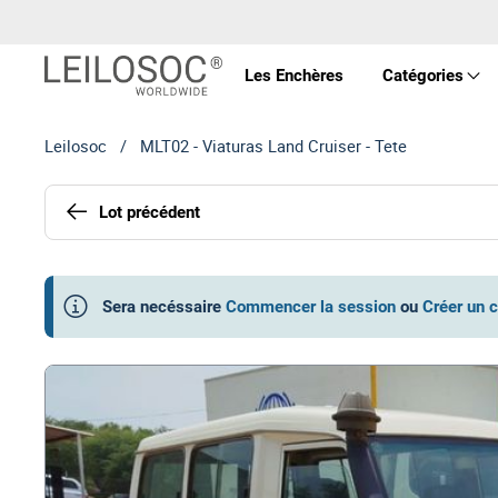
Les Enchères
Catégories
Leilosoc
/
MLT02 - Viaturas Land Cruiser - Tete
Prop
Lot précédent
Véhi
Équ
Sera necéssaire
Commencer la session
ou
Créer un 
Mac
Art 