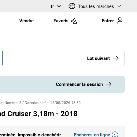
fr
Tous les marchés
Vendre
Favoris
Entrer
Lot suivant
Commencer la session
Lot Nombre
:
5
/
Données de fin
:
15/05/2026 13:30
nd Cruiser 3,18m - 2018
Enchères en ligne
erminée. Impossible d'enchèrir.