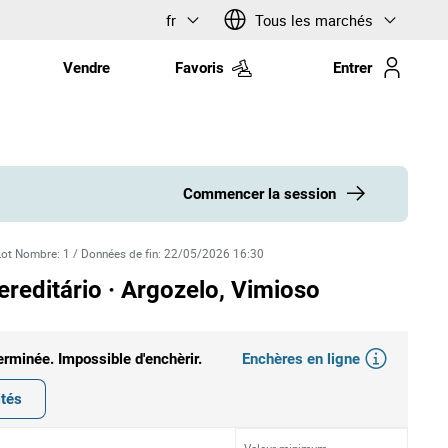
fr
Tous les marchés
Vendre
Favoris
Entrer
Commencer la session
Lot Nombre
:
1
/
Données de fin
:
22/05/2026 16:30
reditário · Argozelo, Vimioso
Enchères en ligne
erminée. Impossible d'enchèrir.
ités