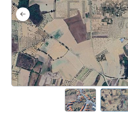
Droi
Tech
Mobi
Naut
Autr