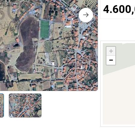
ts
4.600,
nologie
lier et Décoration
+
−
ique
e