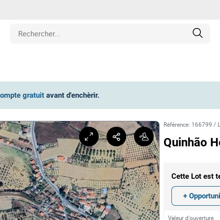
iétés
compte gratuit
avant d'enchèrir
.
cule
Référence
:
166799
/
ipement
Quinhão He
hines
Cette Lot est t
et Pièces de Collection
+ Opportun
Valeur d'ouverture