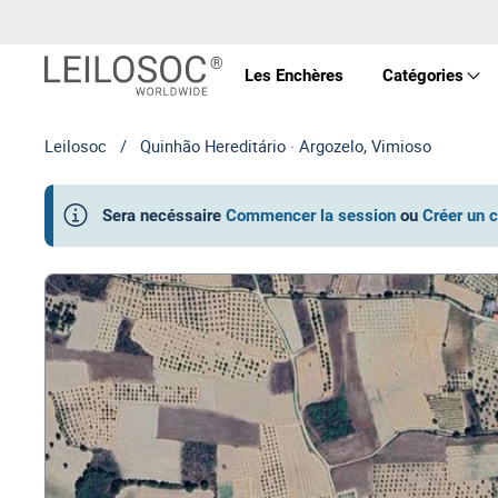
Les Enchères
Catégories
Leilosoc
/
Quinhão Hereditário · Argozelo, Vimioso
Prop
Sera necéssaire
Commencer la session
ou
Créer un 
Véhi
Équ
Mac
Art 