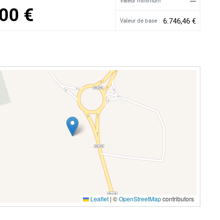
---
Valeur minimum
00 €
6.746,46 €
Valeur de base
Leaflet
|
©
OpenStreetMap
contributors