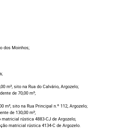
ço dos Moinhos;
a;
5,00
m²,
sito na Rua do Calvário, Argozelo;
dente de 70,00 m²;
,00
m²,
sito na Rua Principal n.º 112, Argozelo;
ente de 130,00
m²;
 matricial rústica 4883-CJ de Argozelo;
ição matricial rústica 4134-C de Argozelo.